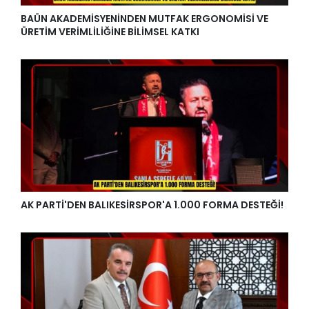
BAÜN AKADEMİSYENİNDEN MUTFAK ERGONOMİSİ VE
ÜRETİM VERİMLİLİĞİNE BİLİMSEL KATKI
AK PARTİ'DEN BALIKESİRSPOR'A 1.000 FORMA DESTEĞİ!