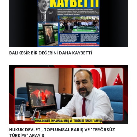
BALIKESİR BİR DEĞERİNİ DAHA KAYBETTİ
HUKUK DEVLETİ, TOPLUMSAL BARIŞ VE "TERÖRSÜZ
TÜRKİYE" ARAYIŞI