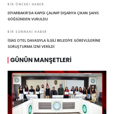
BIR ÖNCEKI HABER
DİYARBAKIR’DA KAPISI ÇALINIP DIŞARIYA ÇIKAN ŞAHIS
GÖĞSÜNDEN VURULDU
BIR SONRAKI HABER
İSİAS OTEL DAVASIYLA İLGİLİ BELEDİYE GÖREVLİLERİNE
SORUŞTURMA İZNİ VERİLDİ
GÜNÜN MANŞETLERI