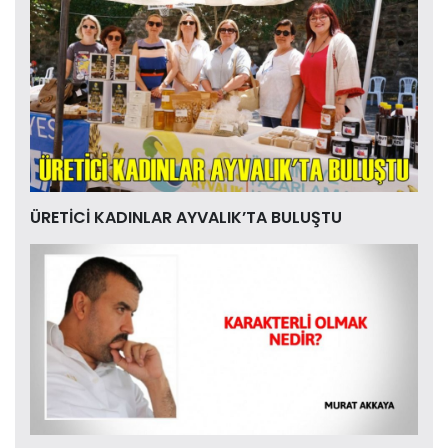
ÜRETİCİ KADINLAR AYVALIK’TA BULUŞTU