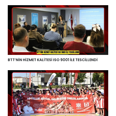
BTT’NİN HİZMET KALİTESİ ISO 9001 İLE TESCİLLENDİ