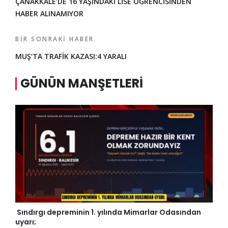
ÇANAKKALE’DE 16 YAŞINDAKİ LİSE ÖĞRENCİSİNDEN
HABER ALINAMIYOR
BIR SONRAKI HABER
MUŞ’TA TRAFİK KAZASI:4 YARALI
GÜNÜN MANŞETLERI
Sındırgı depreminin 1. yılında Mimarlar Odasından
uyarı;