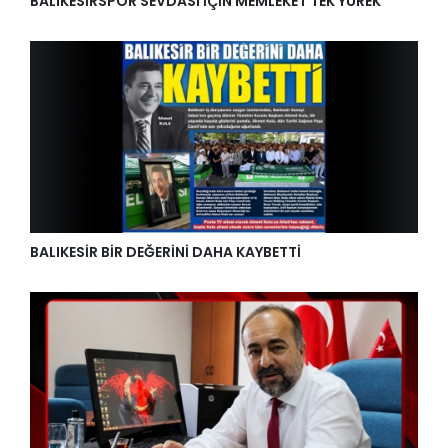
BALIKESİRSPOR SEVDASI İÇİN MEMLEKET TEK YÜREK
BALIKESİR BİR DEĞERİNİ DAHA KAYBETTİ