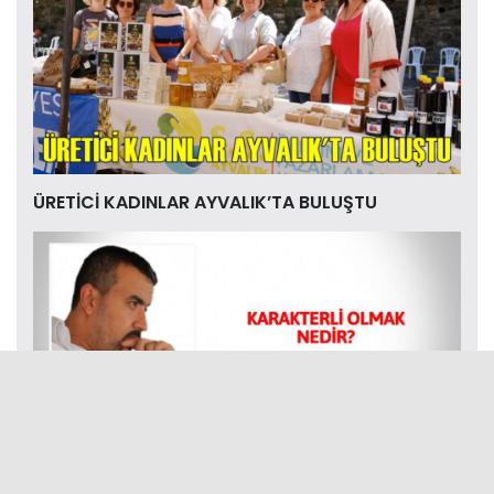
ÜRETİCİ KADINLAR AYVALIK’TA BULUŞTU
KARAKTERLİ OLMAK NEDİR?