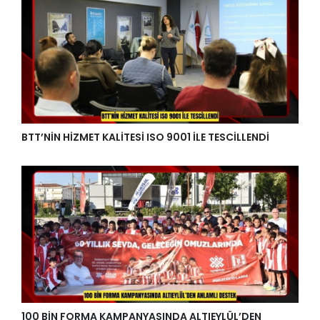
BTT’NİN HİZMET KALİTESİ ISO 9001 İLE TESCİLLENDİ
100 BİN FORMA KAMPANYASINDA ALTIEYLÜL’DEN