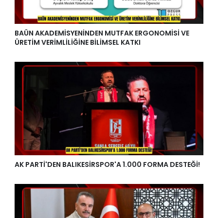
BAÜN AKADEMİSYENİNDEN MUTFAK ERGONOMİSİ VE
ÜRETİM VERİMLİLİĞİNE BİLİMSEL KATKI
AK PARTİ'DEN BALIKESİRSPOR'A 1.000 FORMA DESTEĞİ!