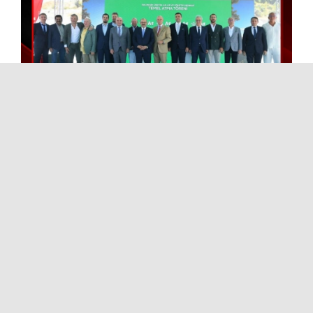
Balıkesir'e Fransız yatırımı
En Çok İzlenen Videolar
AYDIN AYHAN ANLATIYOR 18
AYDIN AYHAN ANLATIYOR 20
AYDIN AYHAN ANLATIYOR 17