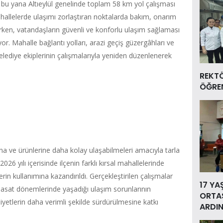
an bu yana Altıeylül genelinde toplam 58 km yol çalışması
mahallelerde ulaşımı zorlaştıran noktalarda bakım, onarım
rirken, vatandaşların güvenli ve konforlu ulaşım sağlaması
üyor. Mahalle bağlantı yolları, arazi geçiş güzergâhları ve
ediye ekiplerinin çalışmalarıyla yeniden düzenlenerek
REKT
ÖĞREN
larına ve ürünlerine daha kolay ulaşabilmeleri amacıyla tarla
026 yılı içerisinde ilçenin farklı kırsal mahallelerinde
erin kullanımına kazandırıldı. Gerçekleştirilen çalışmalar
17 YA
hasat dönemlerinde yaşadığı ulaşım sorunlarının
ORTAS
liyetlerin daha verimli şekilde sürdürülmesine katkı
ARDIN