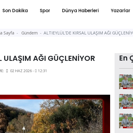
Son Dakika
Spor
Dünya Haberleri
Yazarlar
a Sayfa
Gündem
ALTIEYLÜL’DE KIRSAL ULAŞIM AĞI GÜÇLENİ
AL ULAŞIM AĞI GÜÇLENİYOR
En 
ME:
02 HAZ 2026 -
12:31