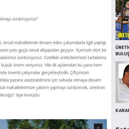
 olmayı sürdürüyoruz”
, kırsal mahallelerde devam eden çalışmalarla ilgili yaptığı
ÜRETİ
ının yolu güçlü kırsal altyapıdan geçiyor. İlçemizin dört bir
BULU
larımızı sürdürüyoruz. Özellikle üreticilerimizin tarlalarına
na büyük önem veriyoruz. Yılın ilk aylarından bu yana hem
nda önemli çalışmalar gerçekleştirdik. Çiftçimizin
lıkla pazara ulaştırabilmesi için sahada olmaya devam
ırsal mahallelerimize yatırım yapmayı sürdürecek, üretimin
deceğiz” diye konuştu.
KARAK