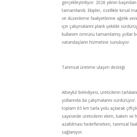
gerçekleştiriliyor. 2026 yılının başınd
tamamlandı. Ekipler, özellikle kırsal 
ve düzenleme faaliyetlerine ağırlık ve
için çalışmalarını planlı şekilde sürdür
kullanım ömrünü tamamlamış yollar bel
vatandaşların hizmetine sunuluyor.
Tarımsal üretime ulaşım desteği
Altıeylül Belediyesi, üreticilerin tarla
yollarında da çalışmalarını sürdürüyor. 2
toplam 65 km tarla yolu açılarak çiftçil
sayesinde üreticilerin ekim, bakım ve 
azaltılması hedeflenirken, tarımsal faa
sağlanıyor.