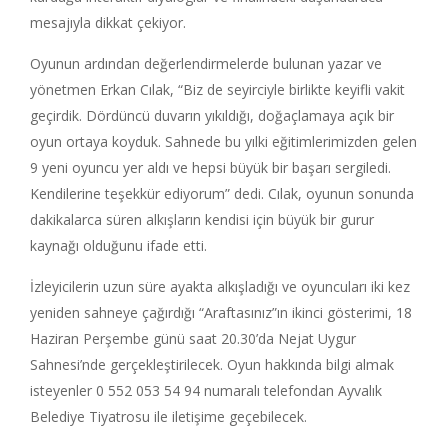
mesajıyla dikkat çekiyor.
Oyunun ardından değerlendirmelerde bulunan yazar ve
yönetmen Erkan Cılak, “Biz de seyirciyle birlikte keyifli vakit
geçirdik. Dördüncü duvarın yıkıldığı, doğaçlamaya açık bir
oyun ortaya koyduk. Sahnede bu yılki eğitimlerimizden gelen
9 yeni oyuncu yer aldı ve hepsi büyük bir başarı sergiledi.
Kendilerine teşekkür ediyorum” dedi. Cılak, oyunun sonunda
dakikalarca süren alkışların kendisi için büyük bir gurur
kaynağı olduğunu ifade etti.
İzleyicilerin uzun süre ayakta alkışladığı ve oyuncuları iki kez
yeniden sahneye çağırdığı “Araftasınız”ın ikinci gösterimi, 18
Haziran Perşembe günü saat 20.30’da Nejat Uygur
Sahnesi’nde gerçekleştirilecek. Oyun hakkında bilgi almak
isteyenler 0 552 053 54 94 numaralı telefondan Ayvalık
Belediye Tiyatrosu ile iletişime geçebilecek.