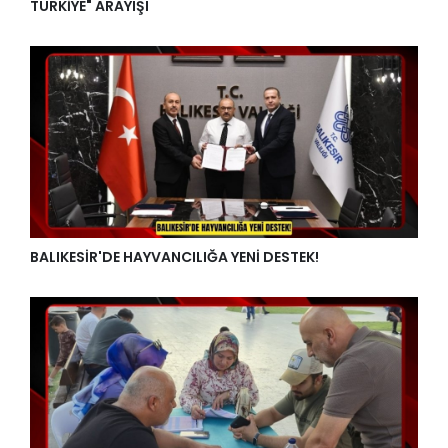
TÜRKİYE" ARAYIŞI
BALIKESİR'DE HAYVANCILIĞA YENİ DESTEK!