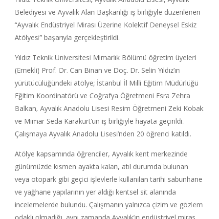
Belediyesi ve Ayvalık Alan Başkanlığı iş birliğiyle düzenlenen
“Ayvalık Endüstriyel Mirası Üzerine Kolektif Deneysel Eskiz
Atölyesi” başarıyla gerçekleştirildi.
Yıldız Teknik Üniversitesi Mimarlık Bölümü öğretim üyeleri
(Emekli) Prof. Dr. Can Binan ve Doç. Dr. Selin Yıldız’ın
yürütücülüğündeki atölye; İstanbul İl Milli Eğitim Müdürlüğü
Eğitim Koordinatörü ve Coğrafya Öğretmeni Esra Zehra
Balkan, Ayvalık Anadolu Lisesi Resim Öğretmeni Zeki Kobak
ve Mimar Seda Karakurt’un iş birliğiyle hayata geçirildi.
Çalışmaya Ayvalık Anadolu Lisesi’nden 20 öğrenci katıldı.
Atölye kapsamında öğrenciler, Ayvalık kent merkezinde
günümüzde kısmen ayakta kalan, atıl durumda bulunan
veya otopark gibi geçici işlevlerle kullanılan tarihi sabunhane
ve yağhane yapılarının yer aldığı kentsel sit alanında
incelemelerde bulundu. Çalışmanın yalnızca çizim ve gözlem
odaklı olmadığı, aynı zamanda Ayvalık’ın endüstriyel miras