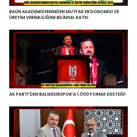
BAÜN AKADEMİSYENİNDEN MUTFAK ERGONOMİSİ VE
ÜRETİM VERİMLİLİĞİNE BİLİMSEL KATKI
AK PARTİ'DEN BALIKESİRSPOR'A 1.000 FORMA DESTEĞİ!