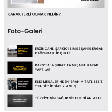
KARAKTERLİ OLMAK NEDİR?
Foto-Galeri
ERZİNCANLI ŞARKICI SİMGE ŞAHİN ERGAN
DAĞI’NDA KLİP ÇEKTİ
KARS’TA 14 ŞUBAT’TA MEŞALELİ KAYAK
YAPTILAR
ESKİ MENAJERİNDEN İBRAHİM TATLISES’E
‘TEHDİT’ İDDİASIYLA SUÇ ...
TÜRKİYE’NİN SAĞLIK SİSTEMİNİ ANLATTI