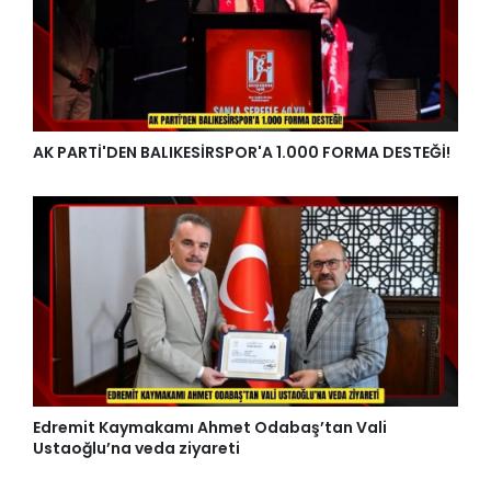
AK PARTİ'DEN BALIKESİRSPOR'A 1.000 FORMA DESTEĞİ!
Edremit Kaymakamı Ahmet Odabaş’tan Vali
Ustaoğlu’na veda ziyareti