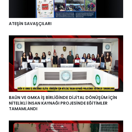
ATEŞİN SAVAŞÇILARI
BAÜN VE GMKA İŞ BİRLİĞİNDE DİJİTAL DÖNÜŞÜM İÇİN
NİTELİKLİ İNSAN KAYNAĞI PROJESİNDE EĞİTİMLER
TAMAMLANDI