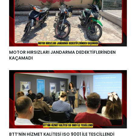
MOTOR HIRSIZLARI JANDARMA DEDEKTİFLERİNDEN
KAÇAMADI
BTT’NİN HİZMET KALİTESİ ISO 9001 İLE TESCİLLENDİ