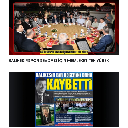
BALIKESİRSPOR SEVDASI İÇİN MEMLEKET TEK YÜREK