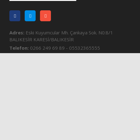
Adres:
Eski Kuyumcular Mh. Çankaya Sok. N0:8/1
BALIKESİR KARESİ/BALIKESİR
Telefon:
0266 249 69 89 - 05532365555
e-mail:
postabalikesir@gmail.com
Kurumsal
Gizlilik Sözleşmesi
Künye
İletisim