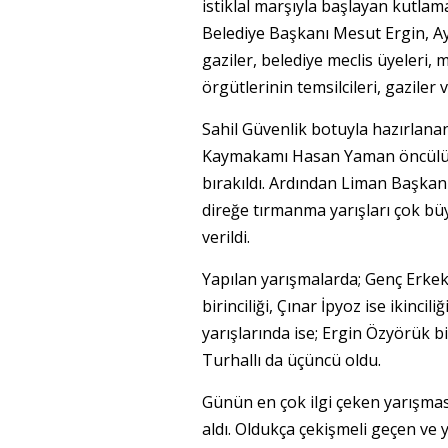
istiklal marşıyla başlayan kutla
Belediye Başkanı Mesut Ergin, Ay
gaziler, belediye meclis üyeleri, m
örgütlerinin temsilcileri, gaziler 
Sahil Güvenlik botuyla hazırlanan 
Kaymakamı Hasan Yaman öncülüğü
bırakıldı. Ardından Liman Başkan
direğe tırmanma yarışları çok büyü
verildi.
Yapılan yarışmalarda; Genç Erke
birinciliği, Çınar İpyoz ise ikinci
yarışlarında ise; Ergin Özyörük bi
Turhallı da üçüncü oldu.
Günün en çok ilgi çeken yarışması
aldı. Oldukça çekişmeli geçen ve 