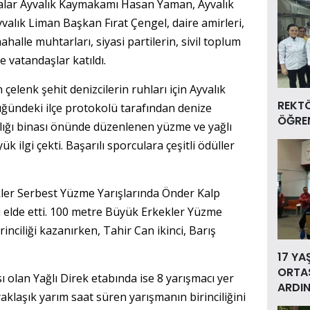
malar Ayvalık Kaymakamı Hasan Yaman, Ayvalık
valık Liman Başkan Fırat Çengel, daire amirleri,
ahalle muhtarları, siyasi partilerin, sivil toplum
ve vatandaşlar katıldı.
çelenk şehit denizcilerin ruhları için Ayvalık
REKT
ndeki ilçe protokolü tarafından denize
ÖĞREN
lığı binası önünde düzenlenen yüzme ve yağlı
k ilgi çekti. Başarılı sporculara çeşitli ödüller
kler Serbest Yüzme Yarışlarında Önder Kalp
liği elde etti. 100 metre Büyük Erkekler Yüzme
rinciliği kazanırken, Tahir Can ikinci, Barış
17 YA
ORTAS
 olan Yağlı Direk etabında ise 8 yarışmacı yer
ARDIN
yaklaşık yarım saat süren yarışmanın birinciliğini