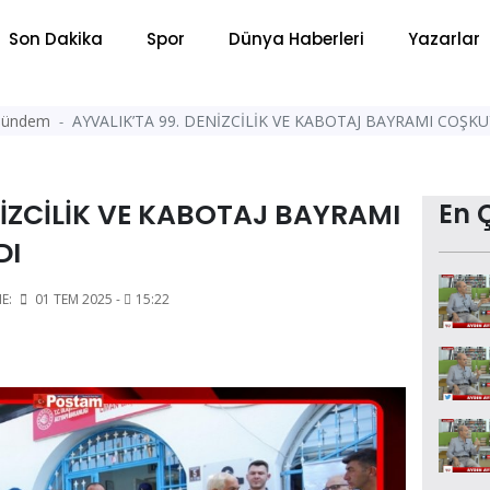
Son Dakika
Spor
Dünya Haberleri
Yazarlar
ündem
AYVALIK’TA 99. DENİZCİLİK VE KABOTAJ BAYRAMI COŞK
NİZCİLİK VE KABOTAJ BAYRAMI
En 
DI
E:
01 TEM 2025 -
15:22