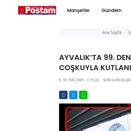
Manşetler
Gündem
Ana Sayfa
G
AYVALIK’TA 99. DE
COŞKUYLA KUTLAN
01 TEM 2025 -
15:22
SON GÜNCELLEM