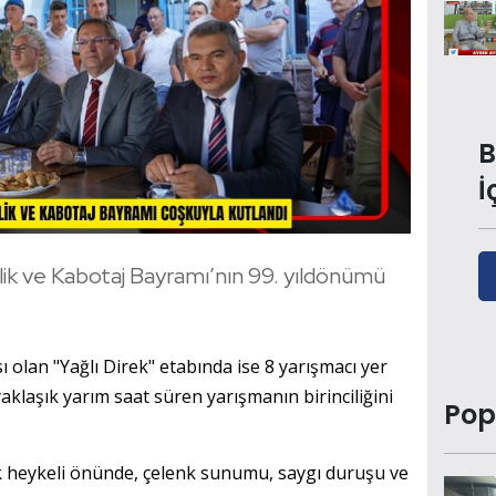
B
İ
lik ve Kabotaj Bayramı’nın 99. yıldönümü
 olan "Yağlı Direk" etabında ise 8 yarışmacı yer
yaklaşık yarım saat süren yarışmanın birinciliğini
Pop
 heykeli önünde, çelenk sunumu, saygı duruşu ve