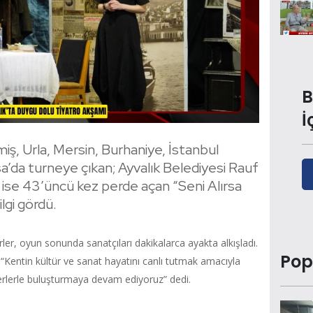
B
İ
iş, Urla, Mersin, Burhaniye, İstanbul
sa’da turneye çıkan; Ayvalık Belediyesi Rauf
ise 43’üncü kez perde açan “Seni Alırsa
ilgi gördü.
rler, oyun sonunda sanatçıları dakikalarca ayakta alkışladı.
Pop
“Kentin kültür ve sanat hayatını canlı tutmak amacıyla
everlerle buluşturmaya devam ediyoruz” dedi.