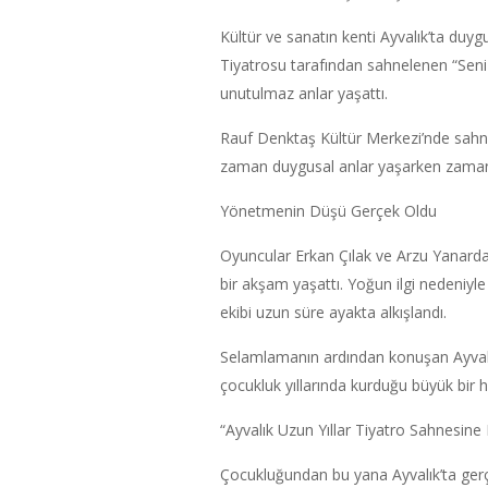
Kültür ve sanatın kenti Ayvalık’ta duygu
Tiyatrosu tarafından sahnelenen “Seni A
unutulmaz anlar yaşattı.
Rauf Denktaş Kültür Merkezi’nde sahn
zaman duygusal anlar yaşarken zaman z
Yönetmenin Düşü Gerçek Oldu
Oyuncular Erkan Çılak ve Arzu Yanardağ,
bir akşam yaşattı. Yoğun ilgi nedeniyl
ekibi uzun süre ayakta alkışlandı.
Selamlamanın ardından konuşan Ayvalı
çocukluk yıllarında kurduğu büyük bir h
“Ayvalık Uzun Yıllar Tiyatro Sahnesine 
Çocukluğundan bu yana Ayvalık’ta gerçe