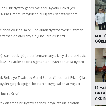
 dolu bir tiyatro gecesi yaşandı. Ayvalık Belediyesi
lırsa Fırtına”, izleyicilerle buluşarak sanatseverlere
elenen oyunda salonu dolduran tiyatroseverler, zaman
REKT
aman da alkışlarıyla oyunculara eşlik etti.
ÖĞREN
 sahnedeki güçlü performanslarıyla izleyicilere etkileyici
e bazı izleyiciler salona sığmazken, oyun sonunda tiyatro
k Belediye Tiyatrosu Genel Sanat Yönetmeni Erkan Çılak,
ayalin gerçekleştiğini belirterek duygusal anlar yaşadı.
17 YA
ORTAS
Hasret Kaldı”
ARDIN
k anlamda bir tiyatro sahnesi hayal ettiğini anlatan