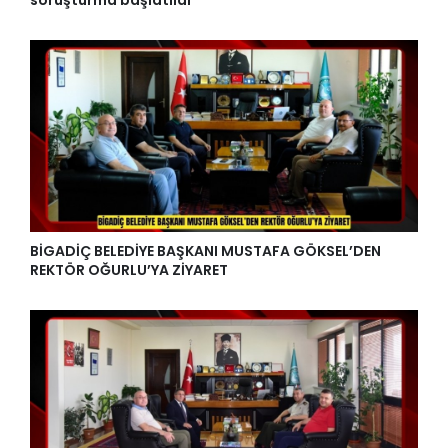
soruşturma başlatıldı
BİGADİÇ BELEDİYE BAŞKANI MUSTAFA GÖKSEL’DEN
REKTÖR OĞURLU’YA ZİYARET