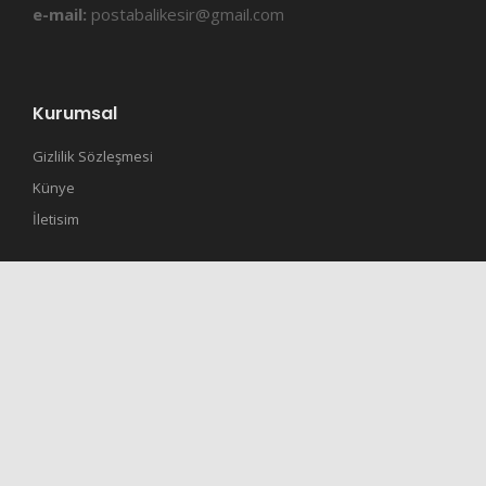
e-mail:
postabalikesir@gmail.com
Kurumsal
Gizlilik Sözleşmesi
Künye
İletisim
RSS
Site RSS
Manşetler RSS
Gündem RSS
Son Dakika RSS