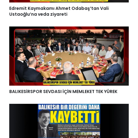
Edremit Kaymakamı Ahmet Odabaş’tan Vali
Ustaoğlu’na veda ziyareti
BALIKESİRSPOR SEVDASI İÇİN MEMLEKET TEK YÜREK