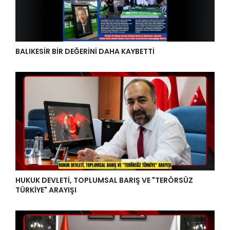
BALIKESİR BİR DEĞERİNİ DAHA KAYBETTİ
HUKUK DEVLETİ, TOPLUMSAL BARIŞ VE "TERÖRSÜZ
TÜRKİYE" ARAYIŞI