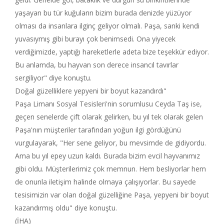
yaşayan bu tür kuğuların bizim burada denizde yüzüyor
olması da insanlara ilginç geliyor olmalı. Paşa, sanki kendi
yuvasıymış gibi burayı çok benimsedi. Ona yiyecek
verdiğimizde, yaptığı hareketlerle adeta bize teşekkür ediyor.
Bu anlamda, bu hayvan son derece insancıl tavırlar
sergiliyor" diye konuştu.
Doğal güzelliklere yepyeni bir boyut kazandırdı"
Paşa Limanı Sosyal Tesisleri'nin sorumlusu Ceyda Taş ise,
geçen senelerde çift olarak gelirken, bu yıl tek olarak gelen
Paşa'nın müşteriler tarafından yoğun ilgi gördüğünü
vurgulayarak, "Her sene geliyor, bu mevsimde de gidiyordu.
Ama bu yıl epey uzun kaldı. Burada bizim evcil hayvanımız
gibi oldu. Müşterilerimiz çok memnun. Hem besliyorlar hem
de onunla iletişim halinde olmaya çalışıyorlar. Bu sayede
tesisimizin var olan doğal güzelliğine Paşa, yepyeni bir boyut
kazandırmış oldu" diye konuştu.
(İHA)