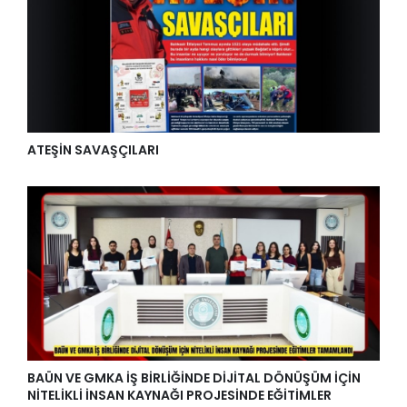
ATEŞİN SAVAŞÇILARI
BAÜN VE GMKA İŞ BİRLİĞİNDE DİJİTAL DÖNÜŞÜM İÇİN
NİTELİKLİ İNSAN KAYNAĞI PROJESİNDE EĞİTİMLER