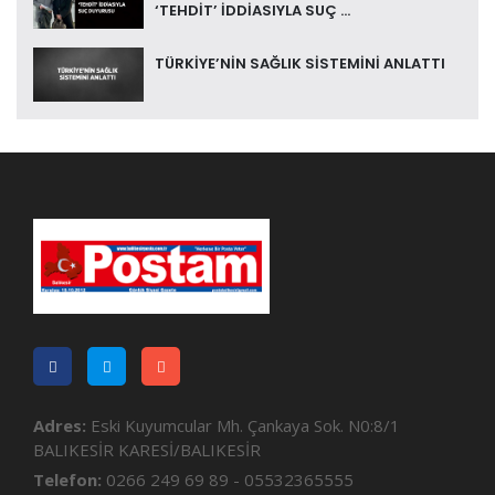
‘TEHDİT’ İDDİASIYLA SUÇ ...
TÜRKİYE’NİN SAĞLIK SİSTEMİNİ ANLATTI
Adres:
Eski Kuyumcular Mh. Çankaya Sok. N0:8/1
BALIKESİR KARESİ/BALIKESİR
Telefon:
0266 249 69 89 - 05532365555