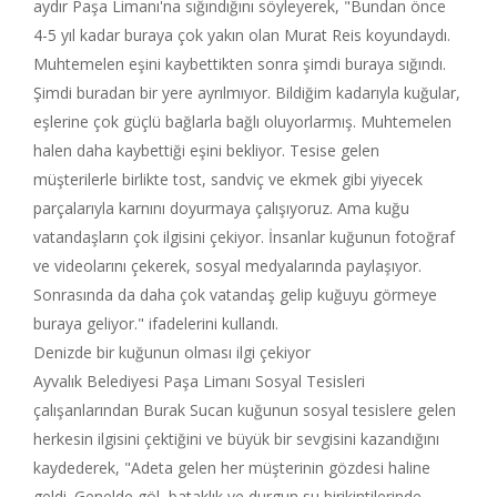
aydır Paşa Limanı'na sığındığını söyleyerek, "Bundan önce
4-5 yıl kadar buraya çok yakın olan Murat Reis koyundaydı.
Muhtemelen eşini kaybettikten sonra şimdi buraya sığındı.
Şimdi buradan bir yere ayrılmıyor. Bildiğim kadarıyla kuğular,
eşlerine çok güçlü bağlarla bağlı oluyorlarmış. Muhtemelen
halen daha kaybettiği eşini bekliyor. Tesise gelen
müşterilerle birlikte tost, sandviç ve ekmek gibi yiyecek
parçalarıyla karnını doyurmaya çalışıyoruz. Ama kuğu
vatandaşların çok ilgisini çekiyor. İnsanlar kuğunun fotoğraf
ve videolarını çekerek, sosyal medyalarında paylaşıyor.
Sonrasında da daha çok vatandaş gelip kuğuyu görmeye
buraya geliyor." ifadelerini kullandı.
Denizde bir kuğunun olması ilgi çekiyor
Ayvalık Belediyesi Paşa Limanı Sosyal Tesisleri
çalışanlarından Burak Sucan kuğunun sosyal tesislere gelen
herkesin ilgisini çektiğini ve büyük bir sevgisini kazandığını
kaydederek, "Adeta gelen her müşterinin gözdesi haline
geldi. Genelde göl, bataklık ve durgun su birikintilerinde