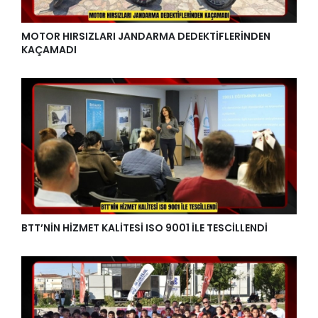
MOTOR HIRSIZLARI JANDARMA DEDEKTİFLERİNDEN
KAÇAMADI
BTT’NİN HİZMET KALİTESİ ISO 9001 İLE TESCİLLENDİ