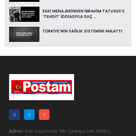
ESKİ MENAJERİNDEN İBRAHİM TATLISES’E
‘TEHDİT’ İDDİASIYLA SUÇ ...
TÜRKİYE’NİN SAĞLIK SİSTEMİNİ ANLATTI
Adres:
Eski Kuyumcular Mh. Çankaya Sok. N0:8/1