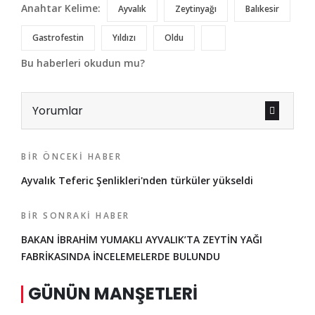
Anahtar Kelime:
Ayvalık
Zeytinyağı
Balıkesir
Gastrofestin
Yıldızı
Oldu
Bu haberleri okudun mu?
Yorumlar
BIR ÖNCEKI HABER
Ayvalık Teferic Şenlikleri'nden türküler yükseldi
BIR SONRAKI HABER
BAKAN İBRAHİM YUMAKLI AYVALIK’TA ZEYTİN YAĞI
FABRİKASINDA İNCELEMELERDE BULUNDU
GÜNÜN MANŞETLERI