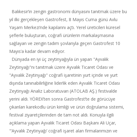
Balıkesir’in zengin gastronomi dünyasını tanıtmak üzere bu
yıl ilki gerçekleşen Gastrofest, 8 Mayıs Cuma günü Avlu
Yaşam Merkezi’nde kapılarını açtı. Yerel üreticileri küresel
şeflerle buluşturan, coğrafi ürünlerin markalaşmasına
sağlayan ve zengin tadım şovlarıyla geçen Gastrofest 10
Mayıs’a kadar devam ediyor.
Dünyada en iyi üç zeytinyağıyla ün yapan "Ayvalık
Zeytinyağı"nı tanıtmak üzere Ayvalık Ticaret Odası ve
"Ayvalık Zeytinyağı" coğrafi işaretinin yurt içinde ve yurt
dışında tanınabilirliğine liderlik eden Ayvalık Ticaret Odası
Zeytinyağı Analiz Laboratuvarı (ATOLAB AŞ.) festivalde
yerini aldı. YÖREX’ten sonra Gastrofest’te de görücüye
çıkarılan karekodlu ürün kimliği ve ürün doğrulama sistemi,
festival ziyaretçilerinden de tam not aldı. Konuyla ilgili
açıklama yapan Ayvalık Ticaret Odası Başkanı Ali Uçar,
"‘Ayvalık Zeytinyağı’ coğrafi işaret alan firmalarımızın ve