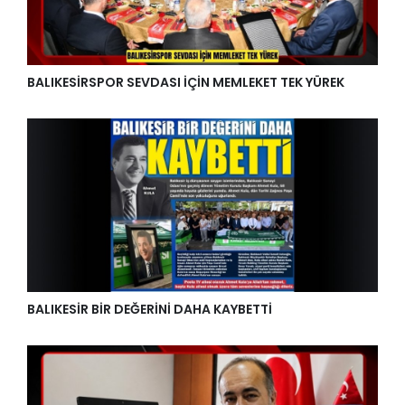
BALIKESİRSPOR SEVDASI İÇİN MEMLEKET TEK YÜREK
BALIKESİR BİR DEĞERİNİ DAHA KAYBETTİ