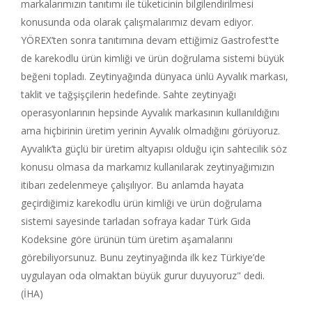
markalarımızın tanıtımı ile tüketicinin bilgilendirilmesi
konusunda oda olarak çalışmalarımız devam ediyor.
YÖREX’ten sonra tanıtımına devam ettiğimiz Gastrofest’te
de karekodlu ürün kimliği ve ürün doğrulama sistemi büyük
beğeni topladı. Zeytinyağında dünyaca ünlü Ayvalık markası,
taklit ve tağşişçilerin hedefinde. Sahte zeytinyağı
operasyonlarının hepsinde Ayvalık markasının kullanıldığını
ama hiçbirinin üretim yerinin Ayvalık olmadığını görüyoruz.
Ayvalık’ta güçlü bir üretim altyapısı olduğu için sahtecilik söz
konusu olmasa da markamız kullanılarak zeytinyağımızın
itibarı zedelenmeye çalışılıyor. Bu anlamda hayata
geçirdiğimiz karekodlu ürün kimliği ve ürün doğrulama
sistemi sayesinde tarladan sofraya kadar Türk Gıda
Kodeksine göre ürünün tüm üretim aşamalarını
görebiliyorsunuz. Bunu zeytinyağında ilk kez Türkiye’de
uygulayan oda olmaktan büyük gurur duyuyoruz" dedi.
(İHA)