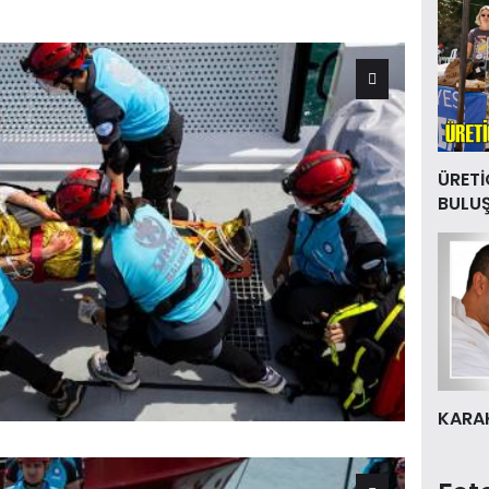
ÜRETİ
BULU
KARAK