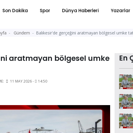
Son Dakika
Spor
Dünya Haberleri
Yazarlar
yfa
Gündem
Balıkesir'de gerçeğini aratmayan bölgesel umke ta
ğini aratmayan bölgesel umke
En 
ME:
11 MAY 2026 -
14:50