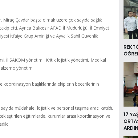
Dr. Miraç Çavdar başta olmak üzere çok sayıda sağlık
 takip etti. Ayrıca Balıkesir AFAD İl Müdürlüğü, İl Emniyet
esi İtfaiye Grup Amirliği ve Ayvalık Sahil Güvenlik
REKT
ÖĞREN
i, İl SAKOM yönetimi, Kritik lojistik yönetimi, Medikal
i malzeme yönetimi
e koordinasyon başlıklarında ekiplerin becerilerinin
ayıda müdahale, lojistik ve personel taşıma aracı katıldı.
17 YA
ekleştirilen eğitimlerde, kurumlar arası koordinasyon ve
ORTAS
dildi.
ARDIN