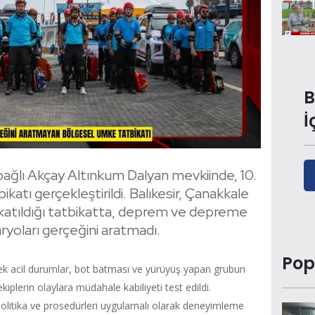
B
İ
e bağlı Akçay Altınkum Dalyan mevkiinde, 10.
ikatı gerçekleştirildi. Balıkesir, Çanakkale
katıldığı tatbikatta, deprem ve depreme
ryoları gerçeğini aratmadı.
Pop
ek acil durumlar, bot batması ve yürüyüş yapan grubun
iplerin olaylara müdahale kabiliyeti test edildi.
e politika ve prosedürleri uygulamalı olarak deneyimleme