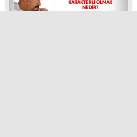
KARAKTERLİ OLMAK NEDİR?
Foto-Galeri
ERZİNCANLI ŞARKICI SİMGE ŞAHİN ERGAN
DAĞI’NDA KLİP ÇEKTİ
KARS’TA 14 ŞUBAT’TA MEŞALELİ KAYAK
YAPTILAR
ESKİ MENAJERİNDEN İBRAHİM TATLISES’E
‘TEHDİT’ İDDİASIYLA SUÇ ...