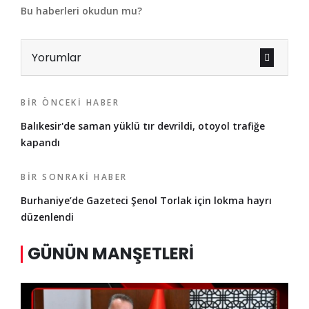
Bu haberleri okudun mu?
Yorumlar
BIR ÖNCEKI HABER
Balıkesir'de saman yüklü tır devrildi, otoyol trafiğe
kapandı
BIR SONRAKI HABER
Burhaniye’de Gazeteci Şenol Torlak için lokma hayrı
düzenlendi
GÜNÜN MANŞETLERI