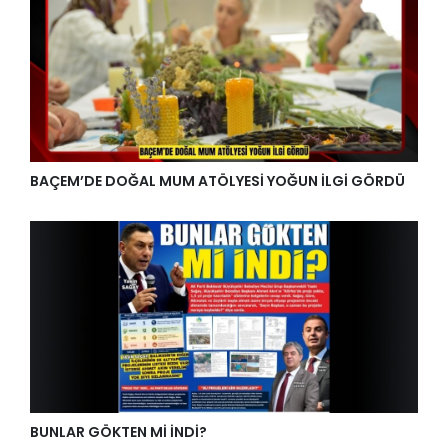
BAÇEM’DE DOĞAL MUM ATÖLYESİ YOĞUN İLGİ GÖRDÜ
BUNLAR GÖKTEN Mİ İNDİ?