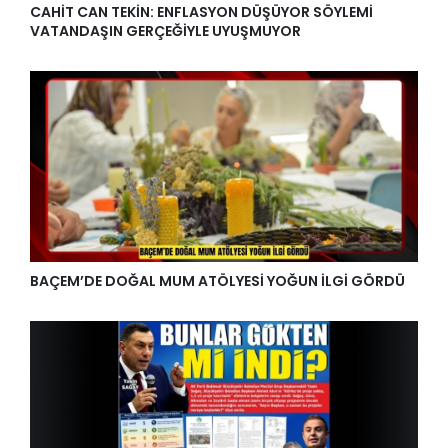
CAHİT CAN TEKİN: ENFLASYON DÜŞÜYOR SÖYLEMİ
VATANDAŞIN GERÇEĞİYLE UYUŞMUYOR
BAÇEM’DE DOĞAL MUM ATÖLYESİ YOĞUN İLGİ GÖRDÜ