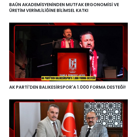
BAÜN AKADEMİSYENİNDEN MUTFAK ERGONOMİSİ VE
ÜRETİM VERİMLİLİĞİNE BİLİMSEL KATKI
AK PARTİ'DEN BALIKESİRSPOR'A 1.000 FORMA DESTEĞİ!