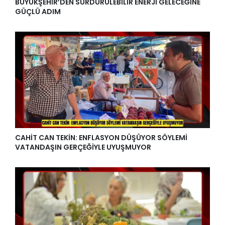
BÜYÜKŞEHİR’DEN SÜRDÜRÜLEBİLİR ENERJİ GELECEĞİNE
GÜÇLÜ ADIM
CAHİT CAN TEKİN: ENFLASYON DÜŞÜYOR SÖYLEMİ
VATANDAŞIN GERÇEĞİYLE UYUŞMUYOR