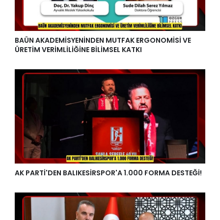
BAÜN AKADEMİSYENİNDEN MUTFAK ERGONOMİSİ VE
ÜRETİM VERİMLİLİĞİNE BİLİMSEL KATKI
AK PARTİ'DEN BALIKESİRSPOR'A 1.000 FORMA DESTEĞİ!