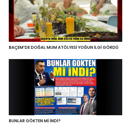
BAÇEM’DE DOĞAL MUM ATÖLYESİ YOĞUN İLGİ GÖRDÜ
BUNLAR GÖKTEN Mİ İNDİ?