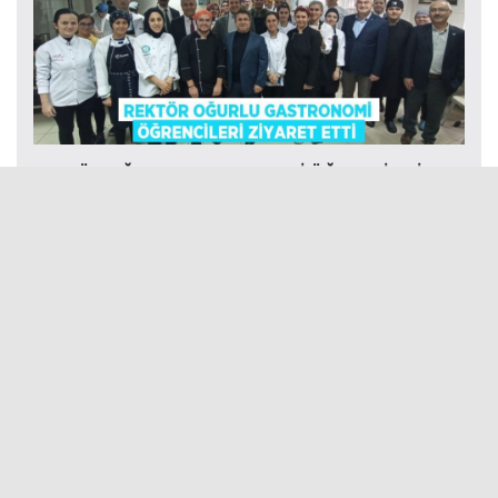
REKTÖR OĞURLU GASTRONOMİ ÖĞRENCİLERİ
ZİYARET ETTİ
17 YAŞINDAKİ GENÇ SOKAK ORTASINDA ÖNCE
DARP EDİLDİ ARDINDAN ...