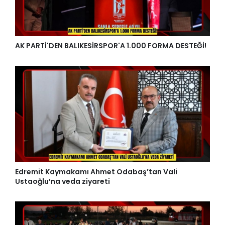
AK PARTİ'DEN BALIKESİRSPOR'A 1.000 FORMA DESTEĞİ!
Edremit Kaymakamı Ahmet Odabaş’tan Vali
Ustaoğlu’na veda ziyareti