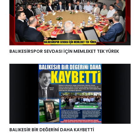
BALIKESİRSPOR SEVDASI İÇİN MEMLEKET TEK YÜREK
BALIKESİR BİR DEĞERİNİ DAHA KAYBETTİ