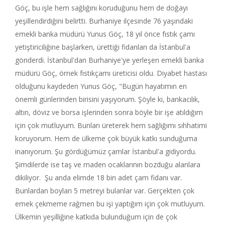
Göç, bu işle hem sağlığını koruduğunu hem de doğayı
yeşillendirdiğini belirtti. Burhaniye ilçesinde 76 yaşındaki
emekli banka müdürü Yunus Göç, 18 yıl önce fıstık çamı
yetiştiriciliğine başlarken, ürettiği fidanları da İstanbul'a
gönderdi. İstanbul'dan Burhaniye'ye yerleşen emekli banka
müdürü Göç, örnek fıstıkçamı üreticisi oldu. Diyabet hastası
olduğunu kaydeden Yunus Göç, "Bugün hayatımın en
önemli günlerinden birisini yaşıyorum. Şöyle ki, bankacılık,
altın, döviz ve borsa işlerinden sonra böyle bir işe atıldığım
için çok mutluyum. Bunları üreterek hem sağlığımı sıhhatimi
koruyorum. Hem de ülkeme çok büyük katkı sunduğuma
inanıyorum. Şu gördüğümüz çamlar İstanbul'a gidiyordu.
Şimdilerde ise taş ve maden ocaklarının bozduğu alanlara
dikiliyor. Şu anda elimde 18 bin adet çam fidanı var.
Bunlardan boyları 5 metreyi bulanlar var. Gerçekten çok
emek çekmeme rağmen bu işi yaptığım için çok mutluyum.
Ülkemin yeşilliğine katkıda bulunduğum için de çok