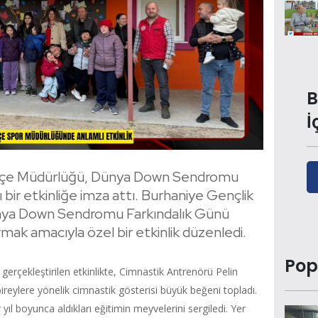
B
İ
 İlçe Müdürlüğü, Dünya Down Sendromu
 bir etkinliğe imza attı. Burhaniye Gençlik
ünya Down Sendromu Farkındalık Günü
rmak amacıyla özel bir etkinlik düzenledi.
Pop
rçekleştirilen etkinlikte, Cimnastik Antrenörü Pelin
ylere yönelik cimnastik gösterisi büyük beğeni topladı.
yıl boyunca aldıkları eğitimin meyvelerini sergiledi. Yer