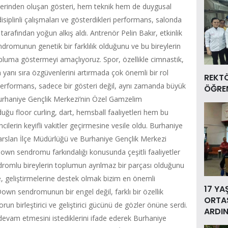
lerinden oluşan gösteri, hem teknik hem de duygusal
 disiplinli çalışmaları ve gösterdikleri performans, salonda
er tarafından yoğun alkış aldı. Antrenör Pelin Bakır, etkinlik
romunun genetik bir farklılık olduğunu ve bu bireylerin
luma göstermeyi amaçlıyoruz. Spor, özellikle cimnastik,
n yanı sıra özgüvenlerini artırmada çok önemli bir rol
REKT
performans, sadece bir gösteri değil, aynı zamanda büyük
ÖĞREN
Burhaniye Gençlik Merkezi’nin Özel Gamzelim
ğu floor curling, dart, hemsball faaliyetleri hem bu
lerin keyifli vakitler geçirmesine vesile oldu. Burhaniye
arslan İlçe Müdürlüğü ve Burhaniye Gençlik Merkezi
Down sendromu farkındalığı konusunda çeşitli faaliyetler
dromlu bireylerin toplumun ayrılmaz bir parçası olduğunu
e, geliştirmelerine destek olmak bizim en önemli
17 YA
 Down sendromunun bir engel değil, farklı bir özellik
ORTAS
n birleştirici ve geliştirici gücünü de gözler önüne serdi.
ARDIN
ak devam etmesini istediklerini ifade ederek Burhaniye