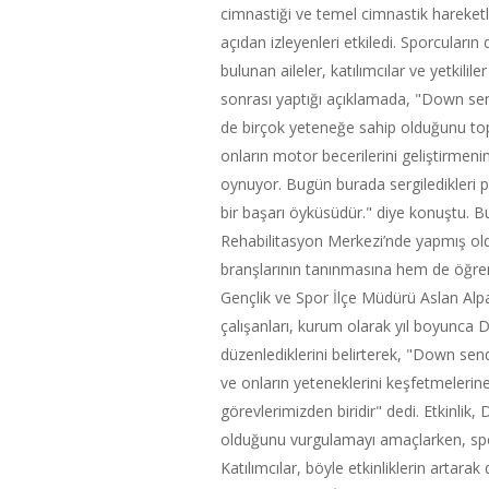
cimnastiği ve temel cimnastik hareket
açıdan izleyenleri etkiledi. Sporcuların
bulunan aileler, katılımcılar ve yetkilil
sonrası yaptığı açıklamada, "Down send
de birçok yeteneğe sahip olduğunu top
onların motor becerilerini geliştirmeni
oynuyor. Bugün burada sergiledikleri 
bir başarı öyküsüdür." diye konuştu. 
Rehabilitasyon Merkezi’nde yapmış oldu
branşlarının tanınmasına hem de öğrenci
Gençlik ve Spor İlçe Müdürü Aslan Alp
çalışanları, kurum olarak yıl boyunca 
düzenlediklerini belirterek, "Down sen
ve onların yeteneklerini keşfetmelerin
görevlerimizden biridir" dedi. Etkinlik,
olduğunu vurgulamayı amaçlarken, sporu
Katılımcılar, böyle etkinliklerin artar