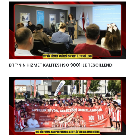
BTT’NİN HİZMET KALİTESİ ISO 9001 İLE TESCİLLENDİ