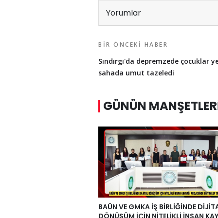
Yorumlar
BIR ÖNCEKI HABER
Sındırgı'da depremzede çocuklar ye
sahada umut tazeledi
GÜNÜN MANŞETLER
BAÜN VE GMKA İŞ BİRLİĞİNDE DİJİT
DÖNÜŞÜM İÇİN NİTELİKLİ İNSAN KA