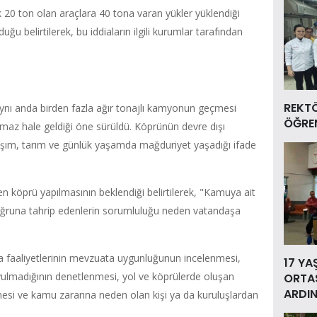
 20 ton olan araçlara 40 tona varan yükler yüklendiği
 belirtilerek, bu iddiaların ilgili kurumlar tarafından
REKT
aynı anda birden fazla ağır tonajlı kamyonun geçmesi
ÖĞREN
lamaz hale geldiği öne sürüldü. Köprünün devre dışı
aşım, tarım ve günlük yaşamda mağduriyet yaşadığı ifade
 köprü yapılmasının beklendiği belirtilerek, "Kamuya ait
 uğruna tahrip edenlerin sorumluluğu neden vatandaşa
ma faaliyetlerinin mevzuata uygunluğunun incelenmesi,
17 YA
 uyulmadığının denetlenmesi, yol ve köprülerde oluşan
ORTAS
ARDIN
mesi ve kamu zararına neden olan kişi ya da kuruluşlardan