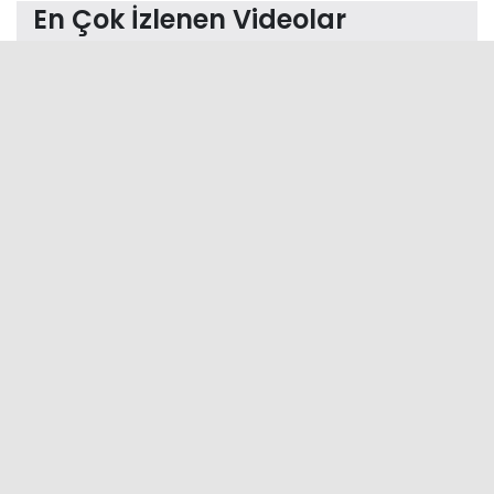
En Çok İzlenen Videolar
AYDIN AYHAN ANLATIYOR 18
AYDIN AYHAN ANLATIYOR 20
AYDIN AYHAN ANLATIYOR 17
AYDIN AYHAN ANLATIYOR 19
Bizi Takip Etmek İçin