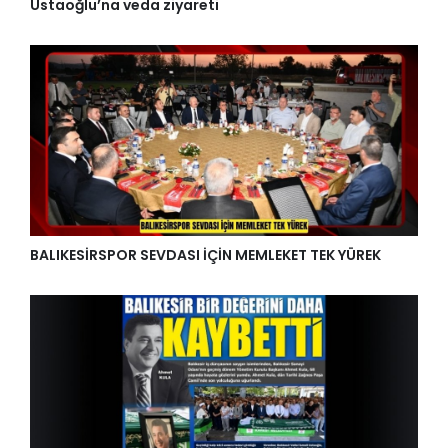
Ustaoğlu’na veda ziyareti
BALIKESİRSPOR SEVDASI İÇİN MEMLEKET TEK YÜREK