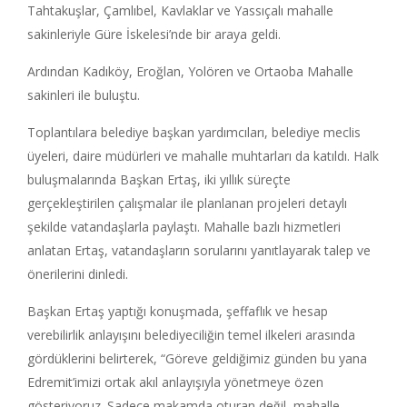
Tahtakuşlar, Çamlıbel, Kavlaklar ve Yassıçalı mahalle
sakinleriyle Güre İskelesi’nde bir araya geldi.
Ardından Kadıköy, Eroğlan, Yolören ve Ortaoba Mahalle
sakinleri ile buluştu.
Toplantılara belediye başkan yardımcıları, belediye meclis
üyeleri, daire müdürleri ve mahalle muhtarları da katıldı. Halk
buluşmalarında Başkan Ertaş, iki yıllık süreçte
gerçekleştirilen çalışmalar ile planlanan projeleri detaylı
şekilde vatandaşlarla paylaştı. Mahalle bazlı hizmetleri
anlatan Ertaş, vatandaşların sorularını yanıtlayarak talep ve
önerilerini dinledi.
Başkan Ertaş yaptığı konuşmada, şeffaflık ve hesap
verebilirlik anlayışını belediyeciliğin temel ilkeleri arasında
gördüklerini belirterek, “Göreve geldiğimiz günden bu yana
Edremit’imizi ortak akıl anlayışıyla yönetmeye özen
gösteriyoruz. Sadece makamda oturan değil, mahalle