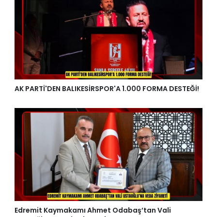
AK PARTİ'DEN BALIKESİRSPOR'A 1.000 FORMA DESTEĞİ!
Edremit Kaymakamı Ahmet Odabaş’tan Vali