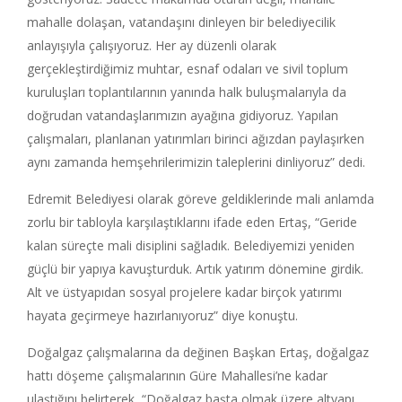
mahalle dolaşan, vatandaşını dinleyen bir belediyecilik
anlayışıyla çalışıyoruz. Her ay düzenli olarak
gerçekleştirdiğimiz muhtar, esnaf odaları ve sivil toplum
kuruluşları toplantılarının yanında halk buluşmalarıyla da
doğrudan vatandaşlarımızın ayağına gidiyoruz. Yapılan
çalışmaları, planlanan yatırımları birinci ağızdan paylaşırken
aynı zamanda hemşehrilerimizin taleplerini dinliyoruz” dedi.
Edremit Belediyesi olarak göreve geldiklerinde mali anlamda
zorlu bir tabloyla karşılaştıklarını ifade eden Ertaş, “Geride
kalan süreçte mali disiplini sağladık. Belediyemizi yeniden
güçlü bir yapıya kavuşturduk. Artık yatırım dönemine girdik.
Alt ve üstyapıdan sosyal projelere kadar birçok yatırımı
hayata geçirmeye hazırlanıyoruz” diye konuştu.
Doğalgaz çalışmalarına da değinen Başkan Ertaş, doğalgaz
hattı döşeme çalışmalarının Güre Mahallesi’ne kadar
ulaştığını belirterek, “Doğalgaz başta olmak üzere altyapı