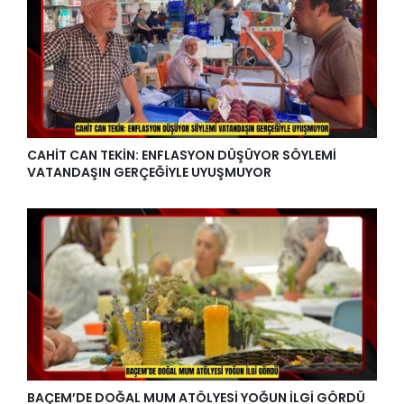
CAHİT CAN TEKİN: ENFLASYON DÜŞÜYOR SÖYLEMİ
VATANDAŞIN GERÇEĞİYLE UYUŞMUYOR
BAÇEM’DE DOĞAL MUM ATÖLYESİ YOĞUN İLGİ GÖRDÜ