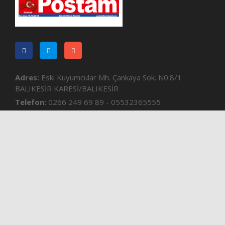
Adres:
Eski Kuyumcular Mh. Çankaya Sok. N0:8/1
BALIKESİR KARESİ/BALIKESİR
Telefon:
0266 249 69 89 - 05532365555
e-mail:
postabalikesir@gmail.com
Kurumsal
Gizlilik Sözleşmesi
Künye
İletisim