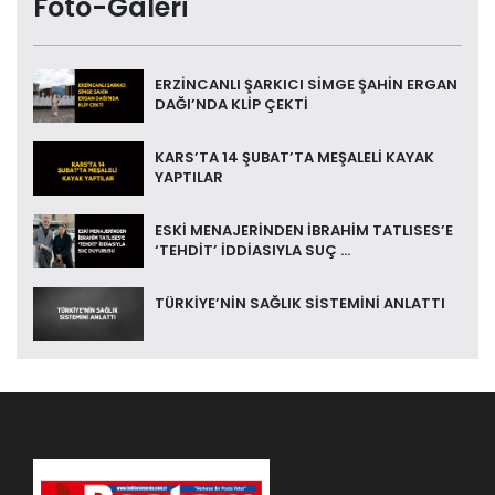
Foto-Galeri
ERZİNCANLI ŞARKICI SİMGE ŞAHİN ERGAN
DAĞI’NDA KLİP ÇEKTİ
KARS’TA 14 ŞUBAT’TA MEŞALELİ KAYAK
YAPTILAR
ESKİ MENAJERİNDEN İBRAHİM TATLISES’E
‘TEHDİT’ İDDİASIYLA SUÇ ...
TÜRKİYE’NİN SAĞLIK SİSTEMİNİ ANLATTI