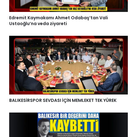
Edremit Kaymakamı Ahmet Odabaş’tan Vali
Ustaoğlu’na veda ziyareti
BALIKESİRSPOR SEVDASI İÇİN MEMLEKET TEK YÜREK