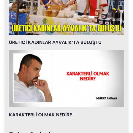
ÜRETİCİ KADINLAR AYVALIK’TA BULUŞTU
KARAKTERLİ OLMAK NEDİR?