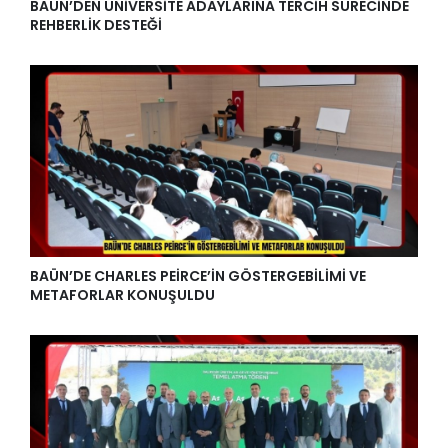
BAÜN’DEN ÜNİVERSİTE ADAYLARINA TERCİH SÜRECİNDE
REHBERLİK DESTEĞİ
BAÜN’DE CHARLES PEİRCE’İN GÖSTERGEBİLİMİ VE
METAFORLAR KONUŞULDU