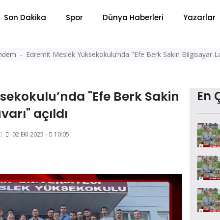
Son Dakika
Spor
Dünya Haberleri
Yazarlar
ndem
Edremit Meslek Yüksekokulu’nda "Efe Berk Sakin Bilgisayar La
sekokulu’nda "Efe Berk Sakin
En 
varı" açıldı
:
02 EKI 2025 -
10:05