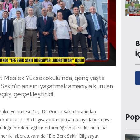
B
İ
mit Meslek Yüksekokulu’nda, genç yaşta
Sakin’in anısını yaşatmak amacıyla kurulan
ılışı gerçekleştirildi.
f Sakin ve annesi Doç. Dr. Gonca Sakin tarafından
Pop
ek donanımlı 35 bilgisayardan oluşan iki ayrı laboratuvar
unduğu modern eğitim ortamı öğrencilerin kullanımına
her iki laboratuvara da "Efe Berk Sakin Bilgisayar