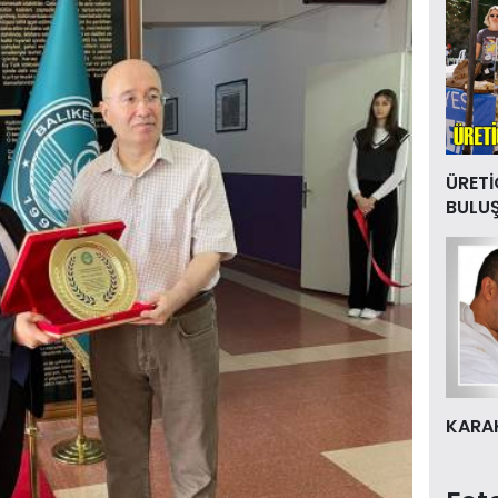
ÜRETİ
BULU
KARAK