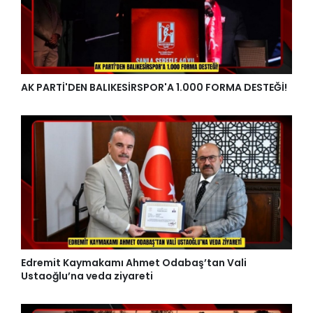
AK PARTİ'DEN BALIKESİRSPOR'A 1.000 FORMA DESTEĞİ!
Edremit Kaymakamı Ahmet Odabaş’tan Vali
Ustaoğlu’na veda ziyareti