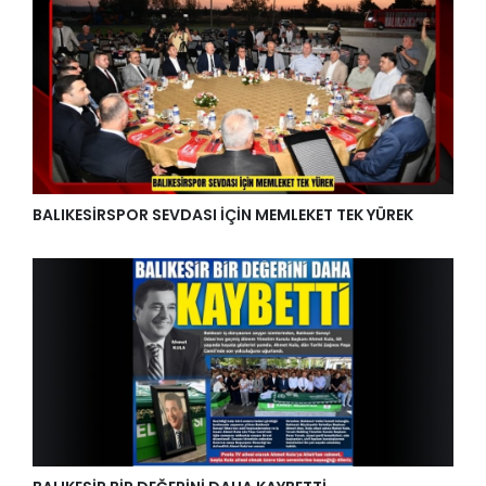
BALIKESİRSPOR SEVDASI İÇİN MEMLEKET TEK YÜREK