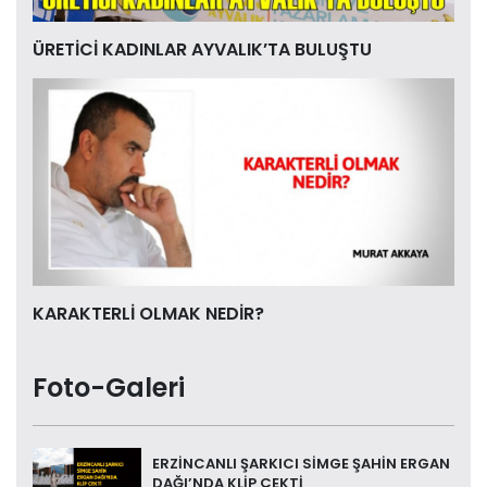
ÜRETİCİ KADINLAR AYVALIK’TA BULUŞTU
KARAKTERLİ OLMAK NEDİR?
Foto-Galeri
ERZİNCANLI ŞARKICI SİMGE ŞAHİN ERGAN
DAĞI’NDA KLİP ÇEKTİ