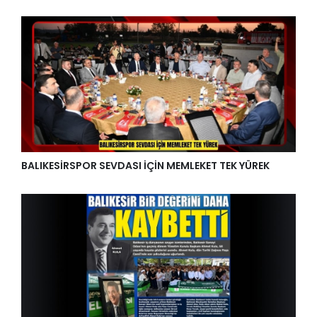
BALIKESİRSPOR SEVDASI İÇİN MEMLEKET TEK YÜREK