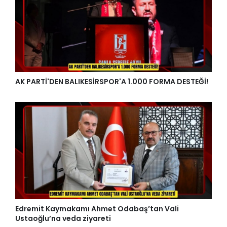
AK PARTİ'DEN BALIKESİRSPOR'A 1.000 FORMA DESTEĞİ!
Edremit Kaymakamı Ahmet Odabaş’tan Vali
Ustaoğlu’na veda ziyareti