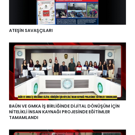
ATEŞİN SAVAŞÇILARI
BAÜN VE GMKA İŞ BİRLİĞİNDE DİJİTAL DÖNÜŞÜM İÇİN
NİTELİKLİ İNSAN KAYNAĞI PROJESİNDE EĞİTİMLER
TAMAMLANDI