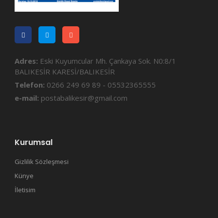
Adres:
Eski Kuyumcular Mh. Çankaya Sok. N0:8/1
BALIKESİR KARESİ/BALIKESİR
Telefon:
0266 249 69 89 - 05532365555
e-mail:
postabalikesir@gmail.com
Kurumsal
Gizlilik Sözleşmesi
Künye
İletisim