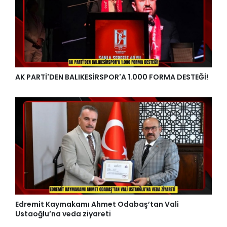
AK PARTİ'DEN BALIKESİRSPOR'A 1.000 FORMA DESTEĞİ!
Edremit Kaymakamı Ahmet Odabaş’tan Vali
Ustaoğlu’na veda ziyareti