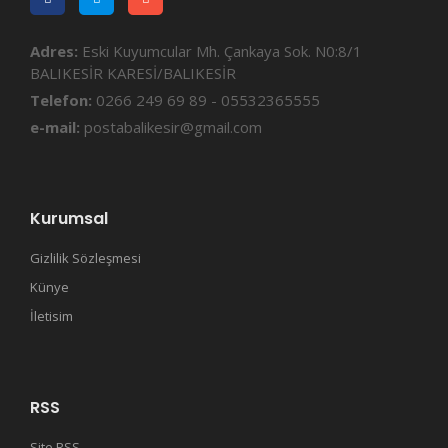
Adres:
Eski Kuyumcular Mh. Çankaya Sok. N0:8/1
BALIKESİR KARESİ/BALIKESİR
Telefon:
0266 249 69 89 - 05532365555
e-mail:
postabalikesir@gmail.com
Kurumsal
Gizlilik Sözleşmesi
Künye
İletisim
RSS
Site RSS