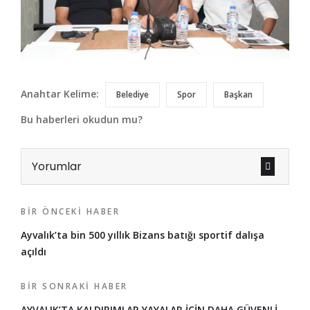
Anahtar Kelime:
Belediye
Spor
Başkan
Bu haberleri okudun mu?
Yorumlar
BIR ÖNCEKI HABER
Ayvalık’ta bin 500 yıllık Bizans batığı sportif dalışa
açıldı
BIR SONRAKI HABER
AYVALIK’TA KALDIRIMLAR YAYALAR İÇİN DAHA GÜVENLİ,