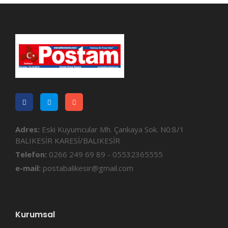
Adres:
Eski Kuyumcular Mh. Çankaya Sok. N0:8/1
BALIKESİR KARESİ/BALIKESİR
Telefon:
0266 249 69 89 - 05532365555
e-mail:
postabalikesir@gmail.com
Kurumsal