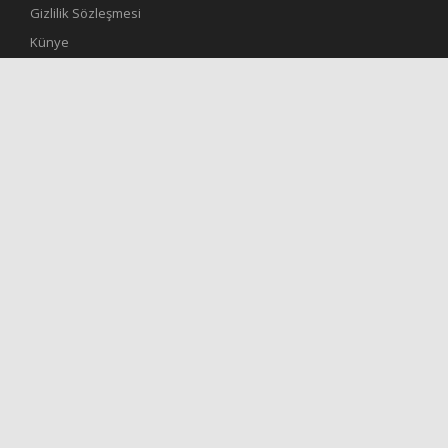
Gizlilik Sözleşmesi
Künye
İletisim
RSS
Site RSS
Manşetler RSS
Gündem RSS
Son Dakika RSS
Spor RSS
Dünya Haberleri RSS
RESMİ İLANLAR RSS
Yazarlar RSS
Video Haber RSS