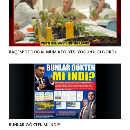
BAÇEM’DE DOĞAL MUM ATÖLYESİ YOĞUN İLGİ GÖRDÜ
BUNLAR GÖKTEN Mİ İNDİ?