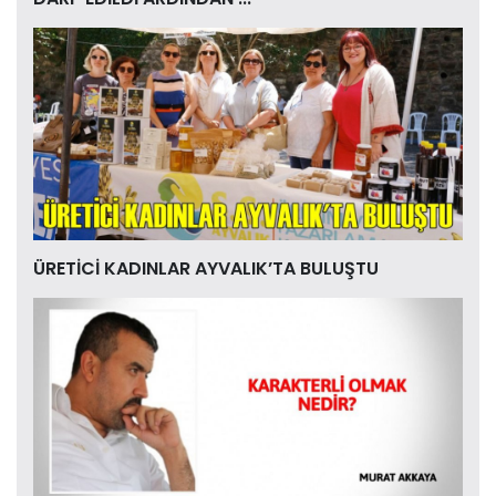
ÜRETİCİ KADINLAR AYVALIK’TA BULUŞTU