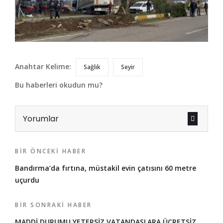
Anahtar Kelime:
Sağlık
Seyir
Bu haberleri okudun mu?
Yorumlar
BIR ÖNCEKI HABER
Bandırma’da fırtına, müstakil evin çatısını 60 metre
uçurdu
BIR SONRAKI HABER
MADDİ DURUMU YETERSİZ VATANDAŞLARA ÜCRETSİZ