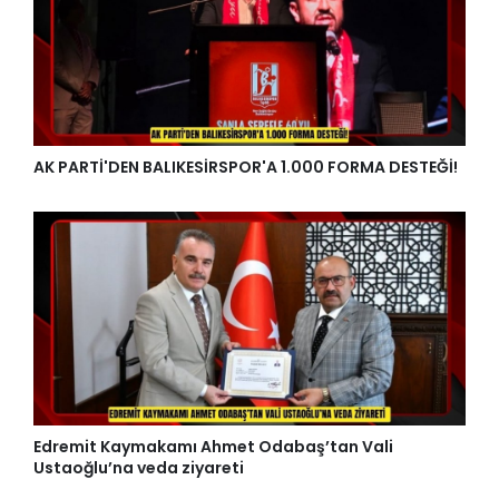
AK PARTİ'DEN BALIKESİRSPOR'A 1.000 FORMA DESTEĞİ!
Edremit Kaymakamı Ahmet Odabaş’tan Vali
Ustaoğlu’na veda ziyareti