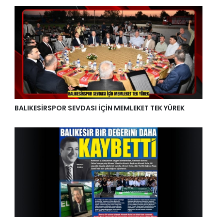
BALIKESİRSPOR SEVDASI İÇİN MEMLEKET TEK YÜREK