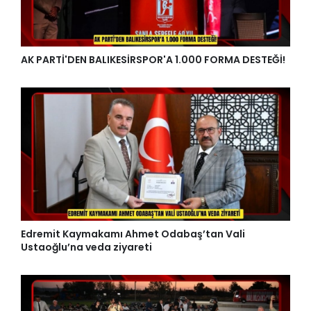
AK PARTİ'DEN BALIKESİRSPOR'A 1.000 FORMA DESTEĞİ!
Edremit Kaymakamı Ahmet Odabaş’tan Vali
Ustaoğlu’na veda ziyareti