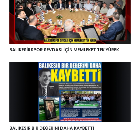
BALIKESİRSPOR SEVDASI İÇİN MEMLEKET TEK YÜREK
BALIKESİR BİR DEĞERİNİ DAHA KAYBETTİ