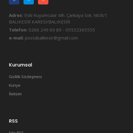
Adres:
Eski Kuyumcular Mh. Çankaya Sok. N0:8/1
BALIKESİR KARESİ/BALIKESİR
Telefon:
0266 249 69 89 - 05532365555
e-mail:
postabalikesir@gmail.com
Kurumsal
Gizlilik Sözleşmesi
Künye
İletisim
RSS
Site RSS