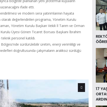
 ayrıca bölgede planlanan yeni jeotermal kuyuların
kazanacağını ifade etti.
endirilmesi ve modern sera yatırımlarının hayata
a olarak değerlendirilen programa, Yönetim Kurulu
araman, Yönetim Kurulu Başkan Vekili İl Tarım ve Orman
Kurulu Üyesi Gönen Ticaret Borsası Başkanı İbrahim
REKT
eknik personel katıldı.
ÖĞREN
lgesi'nde sürdürülebilir üretim, enerji verimliliği ve
edefleri doğrultusunda çalışmaların aralıksız sürdüğü
17 YA
ORTAS
ARDIN