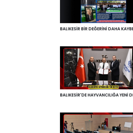
BALIKESİR BİR DEĞERİNİ DAHA KAYB
BALIKESİR'DE HAYVANCILIĞA YENİ D