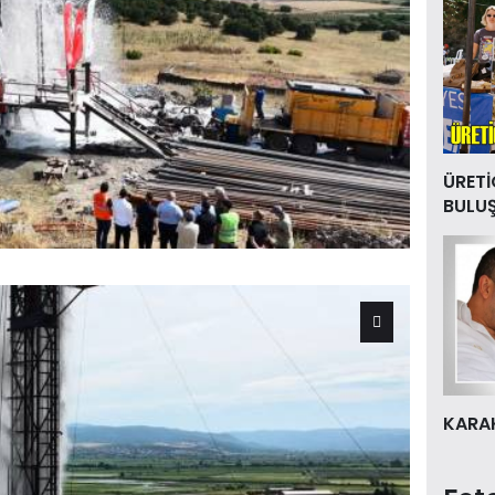
ÜRETİ
BULU
KARAK