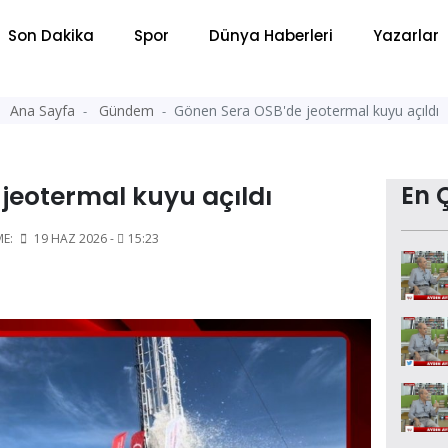
Son Dakika
Spor
Dünya Haberleri
Yazarlar
Ana Sayfa
Gündem
Gönen Sera OSB'de jeotermal kuyu açıldı
jeotermal kuyu açıldı
En 
ME:
19 HAZ 2026 -
15:23