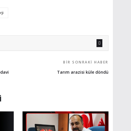
rji
BIR SONRAKI HABER
edavi
Tarım arazisi küle döndü
I