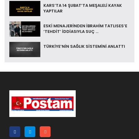
KARS’TA 14 ŞUBAT’TA MEŞALELİ KAYAK
YAPTILAR
ESKİ MENAJERİNDEN İBRAHİM TATLISES’E
‘TEHDİT’ İDDİASIYLA SUÇ ...
TÜRKİYE’NİN SAĞLIK SİSTEMİNİ ANLATTI