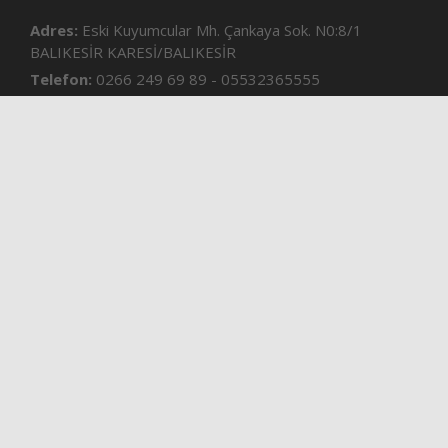
Adres:
Eski Kuyumcular Mh. Çankaya Sok. N0:8/1
BALIKESİR KARESİ/BALIKESİR
Telefon:
0266 249 69 89 - 05532365555
e-mail:
postabalikesir@gmail.com
Kurumsal
Gizlilik Sözleşmesi
Künye
İletisim
RSS
Site RSS