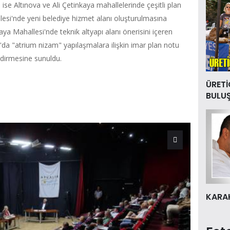
e Altınova ve Ali Çetinkaya mahallelerinde çeşitli plan
llesi'nde yeni belediye hizmet alanı oluşturulmasına
kaya Mahallesi'nde teknik altyapı alanı önerisini içeren
a'da "atrium nizam" yapılaşmalara ilişkin imar plan notu
endirmesine sunuldu.
ÜRETİ
BULU
KARAK