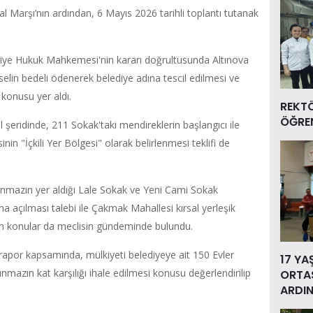
lal Marşı’nın ardından, 6 Mayıs 2026 tarihli toplantı tutanak
liye Hukuk Mahkemesi'nin kararı doğrultusunda Altınova
lin bedeli ödenerek belediye adına tescil edilmesi ve
 konusu yer aldı.
REKT
ÖĞREN
l şeridinde, 211 Sokak'taki mendireklerin başlangıcı ile
in "İçkili Yer Bölgesi" olarak belirlenmesi teklifi de
şınmazın yer aldığı Lale Sokak ve Yeni Cami Sokak
na açılması talebi ile Çakmak Mahallesi kırsal yerleşik
işkin konular da meclisin gündeminde bulundu.
apor kapsamında, mülkiyeti belediyeye ait 150 Evler
17 YA
nmazın kat karşılığı ihale edilmesi konusu değerlendirilip
ORTAS
ARDIN