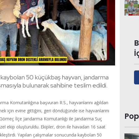
B
İ
e kaybolan 50 küçükbaş hayvan, jandarma
ışmasıyla bulunarak sahibine teslim edildi.
arma Komutanlığına başvuran R.S., hayvanlarını ağıldan
mek için evine gittiğini, geri döndüğünde ise hayvanlarını
Pop
e Gömeç İlçe Jandarma Komutanlığı ile Jandarma Suç
el ekip oluşturuldu. Ekipler, dron ile havadan 16 saat
kleştirdi. Yapılan çalışmalar sonucunda kaybolan 50