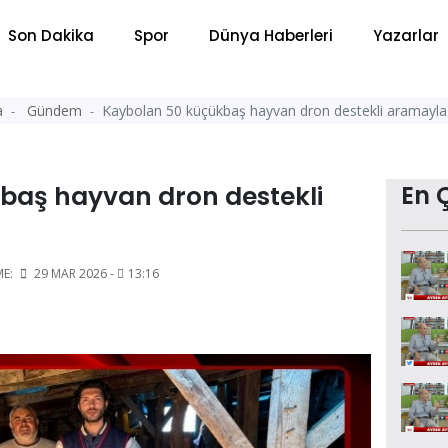
Son Dakika
Spor
Dünya Haberleri
Yazarlar
a
Gündem
Kaybolan 50 küçükbaş hayvan dron destekli aramayl
baş hayvan dron destekli
En 
u
ME:
29 MAR 2026 -
13:16