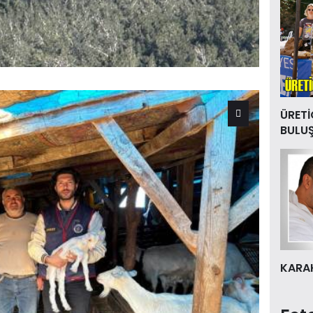
ÜRETİ
BULU
KARAK