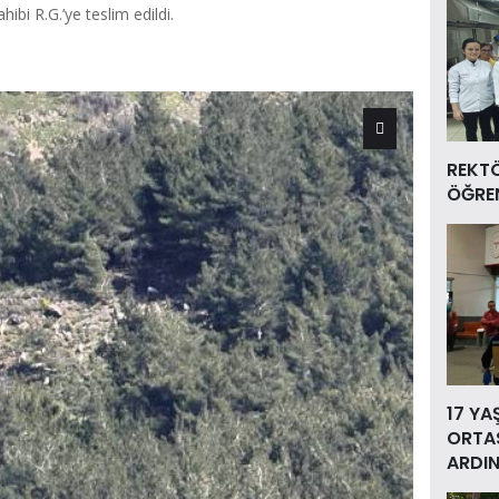
bi R.G.’ye teslim edildi.
REKT
ÖĞREN
17 YA
ORTAS
ARDIN