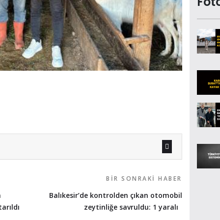
Fot
BIR SONRAKI HABER
a
Balıkesir’de kontrolden çıkan otomobil
arıldı
zeytinliğe savruldu: 1 yaralı