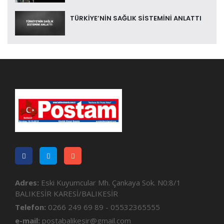
TÜRKİYE’NİN SAĞLIK SİSTEMİNİ ANLATTI
Adres:
Eski Kuyumcular Mh. Çankaya Sok. N0:8/1
BALIKESİR KARESİ/BALIKESİR
Telefon:
0266 249 69 89 - 05532365555
e-mail:
postabalikesir@gmail.com