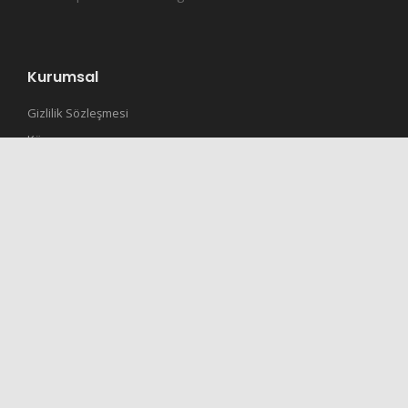
Kurumsal
Gizlilik Sözleşmesi
Künye
İletisim
RSS
Site RSS
Manşetler RSS
Gündem RSS
Son Dakika RSS
Spor RSS