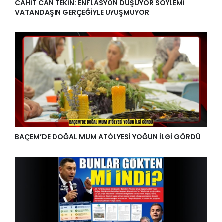
CAHİT CAN TEKİN: ENFLASYON DÜŞÜYOR SÖYLEMİ
VATANDAŞIN GERÇEĞİYLE UYUŞMUYOR
BAÇEM’DE DOĞAL MUM ATÖLYESİ YOĞUN İLGİ GÖRDÜ