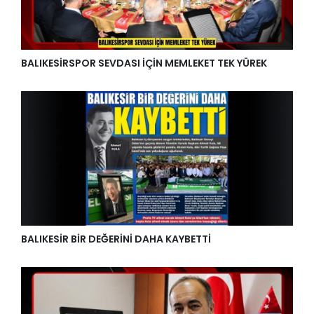
BALIKESİRSPOR SEVDASI İÇİN MEMLEKET TEK YÜREK
BALIKESİR BİR DEĞERİNİ DAHA KAYBETTİ