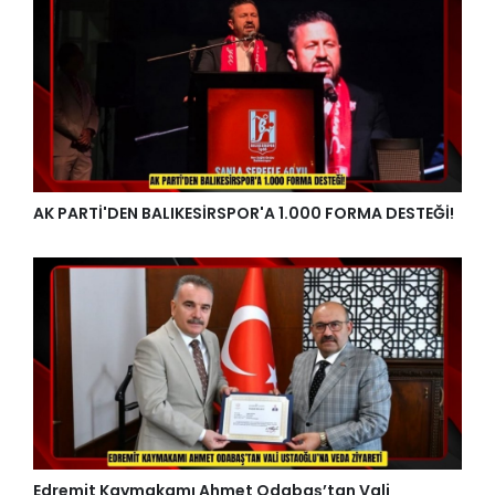
AK PARTİ'DEN BALIKESİRSPOR'A 1.000 FORMA DESTEĞİ!
Edremit Kaymakamı Ahmet Odabaş’tan Vali