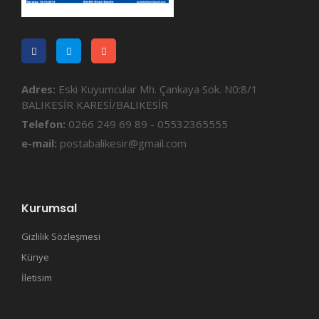
Adres:
Eski Kuyumcular Mh. Çankaya Sok. N0:8/1
BALIKESİR KARESİ/BALIKESİR
Telefon:
0266 249 69 89 - 05532365555
e-mail:
postabalikesir@gmail.com
Kurumsal
Gizlilik Sözleşmesi
Künye
İletisim