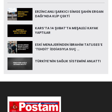
ERZİNCANLI ŞARKICI SİMGE ŞAHİN ERGAN
DAĞI’NDA KLİP ÇEKTİ
KARS’TA 14 ŞUBAT’TA MEŞALELİ KAYAK
YAPTILAR
ESKİ MENAJERİNDEN İBRAHİM TATLISES’E
‘TEHDİT’ İDDİASIYLA SUÇ ...
TÜRKİYE’NİN SAĞLIK SİSTEMİNİ ANLATTI