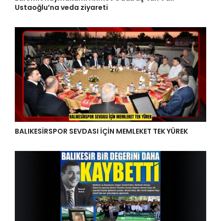
Ustaoğlu’na veda ziyareti
BALIKESİRSPOR SEVDASI İÇİN MEMLEKET TEK YÜREK