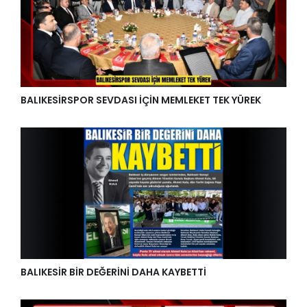
BALIKESİRSPOR SEVDASI İÇİN MEMLEKET TEK YÜREK
BALIKESİR BİR DEĞERİNİ DAHA KAYBETTİ