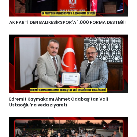
AK PARTİ'DEN BALIKESİRSPOR'A 1.000 FORMA DESTEĞİ!
Edremit Kaymakamı Ahmet Odabaş’tan Vali
Ustaoğlu’na veda ziyareti