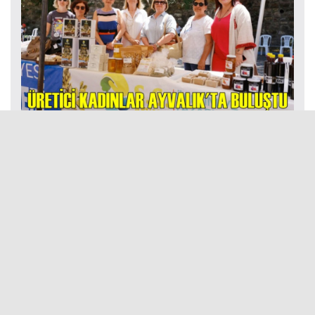
ÜRETİCİ KADINLAR AYVALIK’TA BULUŞTU
KARAKTERLİ OLMAK NEDİR?