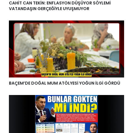
CAHİT CAN TEKİN: ENFLASYON DÜŞÜYOR SÖYLEMİ
VATANDAŞIN GERÇEĞİYLE UYUŞMUYOR
BAÇEM’DE DOĞAL MUM ATÖLYESİ YOĞUN İLGİ GÖRDÜ