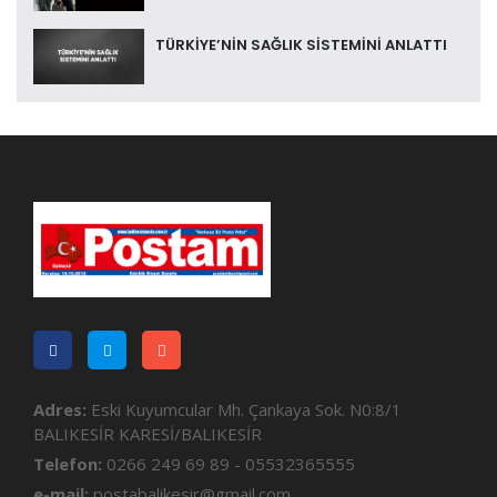
TÜRKİYE’NİN SAĞLIK SİSTEMİNİ ANLATTI
Adres:
Eski Kuyumcular Mh. Çankaya Sok. N0:8/1
BALIKESİR KARESİ/BALIKESİR
Telefon:
0266 249 69 89 - 05532365555
e-mail:
postabalikesir@gmail.com