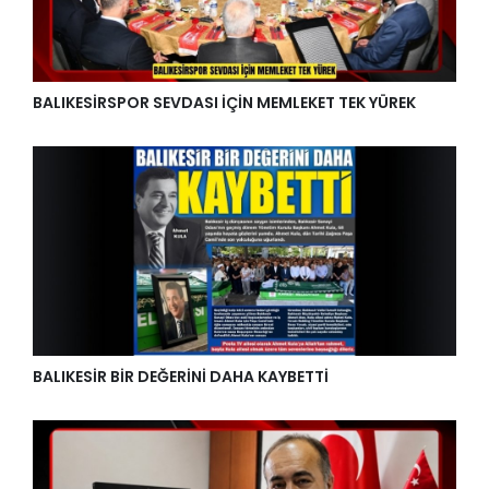
BALIKESİRSPOR SEVDASI İÇİN MEMLEKET TEK YÜREK
BALIKESİR BİR DEĞERİNİ DAHA KAYBETTİ