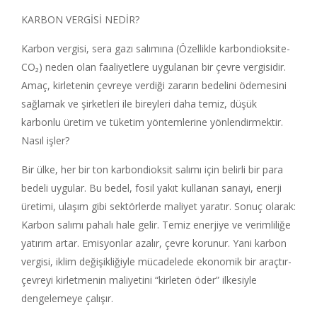
KARBON VERGİSİ NEDİR?
Karbon vergisi, sera gazı salımına (Özellikle karbondioksite-
CO₂) neden olan faaliyetlere uygulanan bir çevre vergisidir.
Amaç, kirletenin çevreye verdiği zararın bedelini ödemesini
sağlamak ve şirketleri ile bireyleri daha temiz, düşük
karbonlu üretim ve tüketim yöntemlerine yönlendirmektir.
Nasıl işler?
Bir ülke, her bir ton karbondioksit salımı için belirli bir para
bedeli uygular. Bu bedel, fosil yakıt kullanan sanayi, enerji
üretimi, ulaşım gibi sektörlerde maliyet yaratır. Sonuç olarak:
Karbon salımı pahalı hale gelir. Temiz enerjiye ve verimliliğe
yatırım artar. Emisyonlar azalır, çevre korunur. Yani karbon
vergisi, iklim değişikliğiyle mücadelede ekonomik bir araçtır-
çevreyi kirletmenin maliyetini “kirleten öder” ilkesiyle
dengelemeye çalışır.