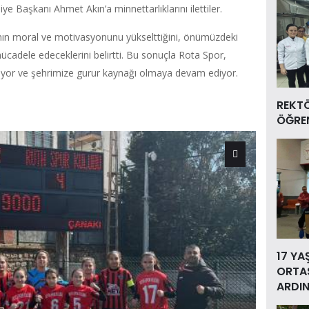
Başkanı Ahmet Akın’a minnettarlıklarını ilettiler.
akımın moral ve motivasyonunu yükselttiğini, önümüzdeki
ücadele edeceklerini belirtti. Bu sonuçla Rota Spor,
iyor ve şehrimize gurur kaynağı olmaya devam ediyor.
REKT
ÖĞREN
17 YA
ORTAS
ARDIN