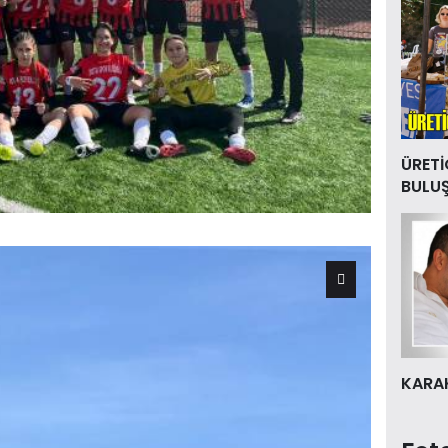
ÜRETİ
BULU
KARAK