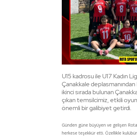
U15 kadrosu ile U17 Kadın L
Çanakkale deplasmanından bü
ikinci sırada bulunan Çanakk
çıkan temsilcimiz, etkili oy
önemli bir galibiyet getirdi.
Günden güne büyüyen ve gelişen Rota S
herkese teşekkür etti. Özellikle kulüb