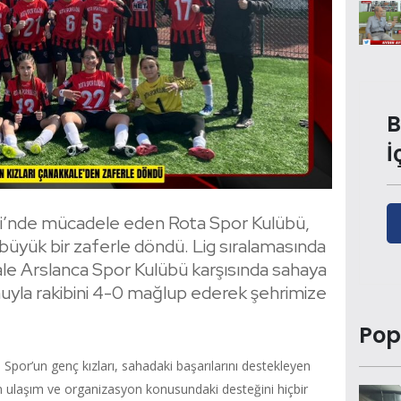
B
İ
igi’nde mücadele eden Rota Spor Kulübü,
yük bir zaferle döndü. Lig sıralamasında
ale Arslanca Spor Kulübü karşısında sahaya
unuyla rakibini 4-0 mağlup ederek şehrimize
Pop
por’un genç kızları, sahadaki başarılarını destekleyen
ün ulaşım ve organizasyon konusundaki desteğini hiçbir