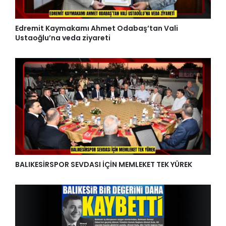
Edremit Kaymakamı Ahmet Odabaş’tan Vali
Ustaoğlu’na veda ziyareti
BALIKESİRSPOR SEVDASI İÇİN MEMLEKET TEK YÜREK