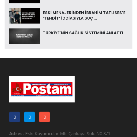
ESKİ MENAJERİNDEN İBRAHİM TATLISES’E
‘TEHDİT’ İDDİASIYLA SUÇ ...
TÜRKİYE’NİN SAĞLIK SİSTEMİNİ ANLATTI
Adres:
Eski Kuyumcular Mh. Çankaya Sok. N0:8/1