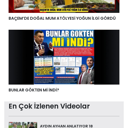
BAÇEM’DE DOĞAL MUM ATÖLYESİ YOĞUN İLGİ GÖRDÜ
BUNLAR GÖKTEN Mİ İNDİ?
En Çok İzlenen Videolar
AYDIN AYHAN ANLATIYOR 18