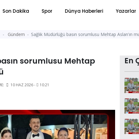
Son Dakika
Spor
Dünya Haberleri
Yazarlar
a
Gündem
Sağlık Müdürlüğü basın sorumlusu Mehtap Aslan'ın 
basın sorumlusu Mehtap
En 
nü
ME:
10 HAZ 2026 -
10:21