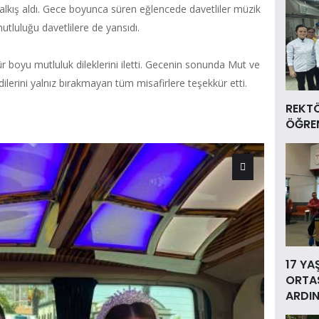
yük alkış aldı. Gece boyunca süren eğlencede davetliler müzik
mutluluğu davetlilere de yansıdı.
ür boyu mutluluk dileklerini iletti. Gecenin sonunda Mut ve
ndilerini yalnız bırakmayan tüm misafirlere teşekkür etti.
REKT
ÖĞREN
17 YA
ORTAS
ARDIN