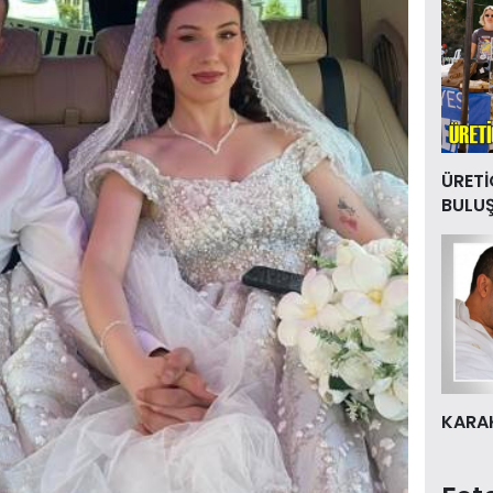
ÜRETİ
BULU
KARAK