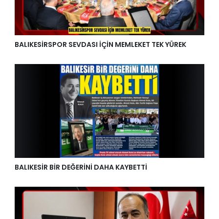
BALIKESİRSPOR SEVDASI İÇİN MEMLEKET TEK YÜREK
BALIKESİR BİR DEĞERİNİ DAHA KAYBETTİ