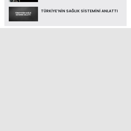
TÜRKİYE’NİN SAĞLIK SİSTEMİNİ ANLATTI
Adres:
Eski Kuyumcular Mh. Çankaya Sok. N0:8/1
BALIKESİR KARESİ/BALIKESİR
Telefon:
0266 249 69 89 - 05532365555
e-mail:
postabalikesir@gmail.com