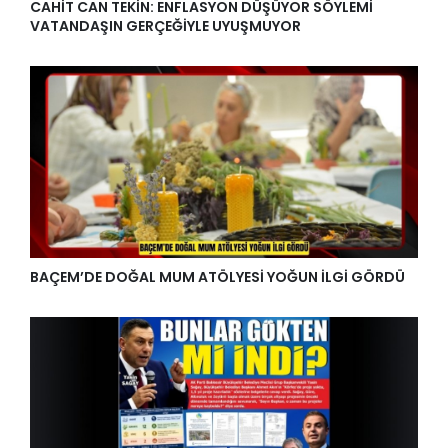
CAHİT CAN TEKİN: ENFLASYON DÜŞÜYOR SÖYLEMİ
VATANDAŞIN GERÇEĞİYLE UYUŞMUYOR
BAÇEM’DE DOĞAL MUM ATÖLYESİ YOĞUN İLGİ GÖRDÜ