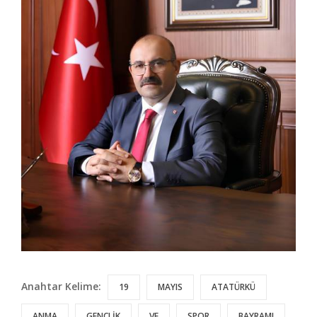
Anahtar Kelime:
19
MAYIS
ATATÜRKÜ
ANMA
GENÇLİK
VE
SPOR
BAYRAMI