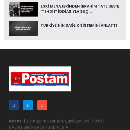
ESKİ MENAJERİNDEN İBRAHİM TATLISES’E
‘TEHDİT’ İDDİASIYLA SUÇ ...
TÜRKİYE’NİN SAĞLIK SİSTEMİNİ ANLATTI
Adres:
Eski Kuyumcular Mh. Çankaya Sok. N0:8/1
BALIKESİR KARESİ/BALIKESİR