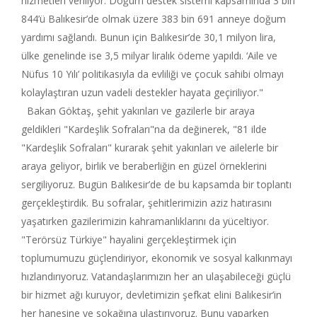
hizmetleri veriliyor. Doğum destek sistemi kapsamında 3 bin
844’ü Balıkesir’de olmak üzere 383 bin 691 anneye doğum
yardımı sağlandı. Bunun için Balıkesir’de 30,1 milyon lira,
ülke genelinde ise 3,5 milyar liralık ödeme yapıldı. ‘Aile ve
Nüfus 10 Yılı’ politikasıyla da evliliği ve çocuk sahibi olmayı
kolaylaştıran uzun vadeli destekler hayata geçiriliyor."
Bakan Göktaş, şehit yakınları ve gazilerle bir araya
geldikleri "Kardeşlik Sofraları"na da değinerek, "81 ilde
"Kardeşlik Sofraları" kurarak şehit yakınları ve ailelerle bir
araya geliyor, birlik ve beraberliğin en güzel örneklerini
sergiliyoruz. Bugün Balıkesir’de de bu kapsamda bir toplantı
gerçekleştirdik. Bu sofralar, şehitlerimizin aziz hatırasını
yaşatırken gazilerimizin kahramanlıklarını da yüceltiyor.
"Terörsüz Türkiye" hayalini gerçekleştirmek için
toplumumuzu güçlendiriyor, ekonomik ve sosyal kalkınmayı
hızlandırıyoruz. Vatandaşlarımızın her an ulaşabileceği güçlü
bir hizmet ağı kuruyor, devletimizin şefkat elini Balıkesir’in
her hanesine ve sokağına ulaştırıyoruz. Bunu yaparken