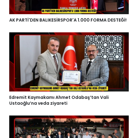
AK PARTİ'DEN BALIKESİRSPOR'A 1.000 FORMA DESTEĞİ!
Edremit Kaymakamı Ahmet Odabaş’tan Vali
Ustaoğlu’na veda ziyareti