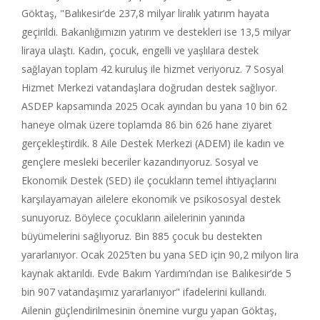
Göktaş, "Balıkesir’de 237,8 milyar liralık yatırım hayata
geçirildi. Bakanlığımızın yatırım ve destekleri ise 13,5 milyar
liraya ulaştı. Kadın, çocuk, engelli ve yaşlılara destek
sağlayan toplam 42 kuruluş ile hizmet veriyoruz. 7 Sosyal
Hizmet Merkezi vatandaşlara doğrudan destek sağlıyor.
ASDEP kapsamında 2025 Ocak ayından bu yana 10 bin 62
haneye olmak üzere toplamda 86 bin 626 hane ziyaret
gerçekleştirdik. 8 Aile Destek Merkezi (ADEM) ile kadın ve
gençlere mesleki beceriler kazandırıyoruz. Sosyal ve
Ekonomik Destek (SED) ile çocukların temel ihtiyaçlarını
karşılayamayan ailelere ekonomik ve psikososyal destek
sunuyoruz. Böylece çocukların ailelerinin yanında
büyümelerini sağlıyoruz. Bin 885 çocuk bu destekten
yararlanıyor. Ocak 2025’ten bu yana SED için 90,2 milyon lira
kaynak aktarıldı. Evde Bakım Yardımı’ndan ise Balıkesir’de 5
bin 907 vatandaşımız yararlanıyor" ifadelerini kullandı.
Ailenin güçlendirilmesinin önemine vurgu yapan Göktaş,