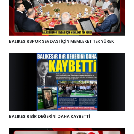
BALIKESİRSPOR SEVDASI İÇİN MEMLEKET TEK YÜREK
BALIKESİR BİR DEĞERİNİ DAHA KAYBETTİ