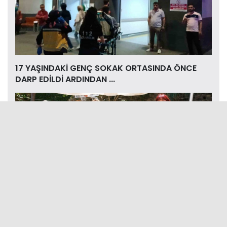
17 YAŞINDAKİ GENÇ SOKAK ORTASINDA ÖNCE
DARP EDİLDİ ARDINDAN ...
ÜRETİCİ KADINLAR AYVALIK’TA BULUŞTU