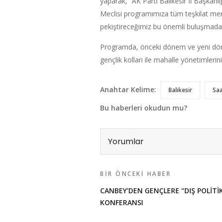
yaparak, “AK Parti Balıkesir İl Başkan
Meclisi programımıza tüm teşkilat mens
pekiştireceğimiz bu önemli buluşmada,
Programda, önceki dönem ve yeni dönem, 
gençlik kolları ile mahalle yönetimleri
Anahtar Kelime:
Balıkesir
Sa
Bu haberleri okudun mu?
Yorumlar
BIR ÖNCEKI HABER
CANBEY’DEN GENÇLERE “DIŞ POLİTİ
KONFERANSI