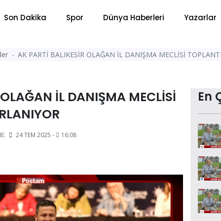
Son Dakika
Spor
Dünya Haberleri
Yazarlar
ler
AK PARTİ BALIKESİR OLAĞAN İL DANIŞMA MECLİSİ TOPLANT
R OLAĞAN İL DANIŞMA MECLİSİ
En 
IRLANIYOR
E:
24 TEM 2025 -
16:08