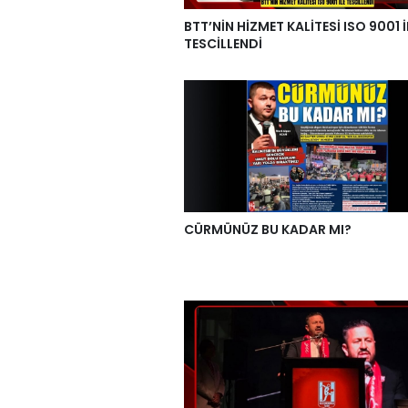
BTT’NİN HİZMET KALİTESİ ISO 9001 İ
TESCİLLENDİ
CÜRMÜNÜZ BU KADAR MI?