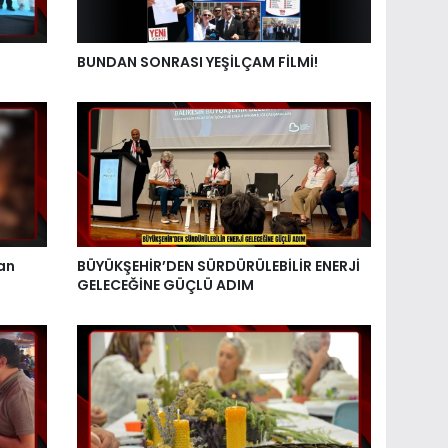
BUNDAN SONRASI YEŞİLÇAM FİLMİ!
an
BÜYÜKŞEHİR’DEN SÜRDÜRÜLEBİLİR ENERJİ
GELECEĞİNE GÜÇLÜ ADIM