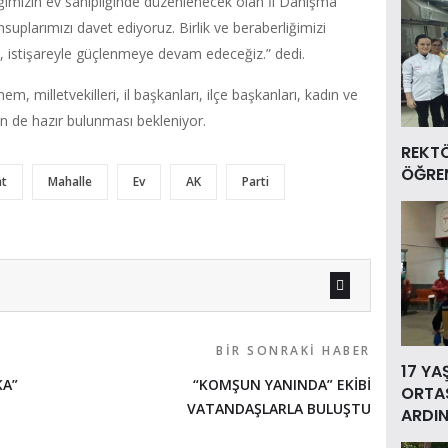
lığımızın ev sahipliğinde düzenlenecek olan İl Danışma
uplarımızı davet ediyoruz. Birlik ve beraberliğimizi
 istişareyle güçlenmeye devam edeceğiz.” dedi.
milletvekilleri, il başkanları, ilçe başkanları, kadın ve
nin de hazır bulunması bekleniyor.
REKT
ÖĞREN
at
Mahalle
Ev
AK
Parti
BIR SONRAKI HABER
17 YA
KA”
“KOMŞUN YANINDA” EKİBİ
ORTAS
VATANDAŞLARLA BULUŞTU
ARDIN