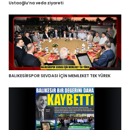
Ustaoğlu’na veda ziyareti
BALIKESİRSPOR SEVDASI İÇİN MEMLEKET TEK YÜREK