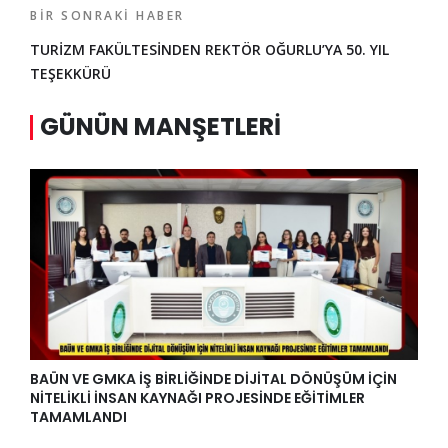
BIR SONRAKI HABER
TURİZM FAKÜLTESİNDEN REKTÖR OĞURLU’YA 50. YIL
TEŞEKKÜRÜ
GÜNÜN MANŞETLERI
BAÜN VE GMKA İŞ BİRLİĞİNDE DİJİTAL DÖNÜŞÜM İÇİN
NİTELİKLİ İNSAN KAYNAĞI PROJESİNDE EĞİTİMLER
TAMAMLANDI