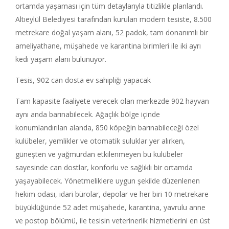
ortamda yaşaması için tüm detaylarıyla titizlikle planlandı.
Altıeylül Belediyesi tarafından kurulan modern tesiste, 8.500
metrekare doğal yaşam alanı, 52 padok, tam donanımlı bir
ameliyathane, müşahede ve karantina birimleri ile iki ayrı
kedi yaşam alanı bulunuyor.
Tesis, 902 can dosta ev sahipliği yapacak
Tam kapasite faaliyete verecek olan merkezde 902 hayvan
aynı anda barınabilecek. Ağaçlık bölge içinde
konumlandırılan alanda, 850 köpeğin barınabileceği özel
kulübeler, yemlikler ve otomatik suluklar yer alırken,
güneşten ve yağmurdan etkilenmeyen bu kulübeler
sayesinde can dostlar, konforlu ve sağlıklı bir ortamda
yaşayabilecek. Yönetmeliklere uygun şekilde düzenlenen
hekim odası, idari bürolar, depolar ve her biri 10 metrekare
büyüklüğünde 52 adet müşahede, karantina, yavrulu anne
ve postop bölümü, ile tesisin veterinerlik hizmetlerini en üst