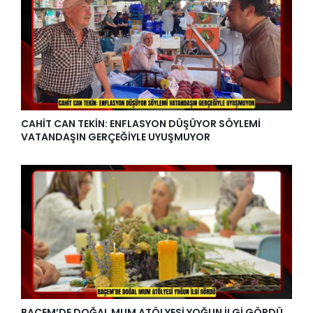
CAHİT CAN TEKİN: ENFLASYON DÜŞÜYOR SÖYLEMİ
VATANDAŞIN GERÇEĞİYLE UYUŞMUYOR
BAÇEM’DE DOĞAL MUM ATÖLYESİ YOĞUN İLGİ GÖRDÜ