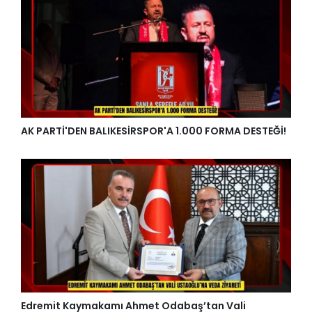
AK PARTİ'DEN BALIKESİRSPOR'A 1.000 FORMA DESTEĞİ!
Edremit Kaymakamı Ahmet Odabaş’tan Vali