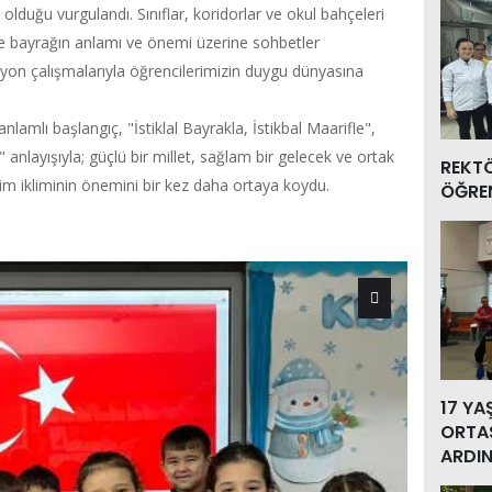
ü olduğu vurgulandı. Sınıflar, koridorlar ve okul bahçeleri
erde bayrağın anlamı ve önemi üzerine sohbetler
isyon çalışmalarıyla öğrencilerimizin duygu dünyasına
nlamlı başlangıç, "İstiklal Bayrakla, İstikbal Maarifle",
nlayışıyla; güçlü bir millet, sağlam bir gelecek ve ortak
REKT
tim ikliminin önemini bir kez daha ortaya koydu.
ÖĞREN
17 YA
ORTAS
ARDIN