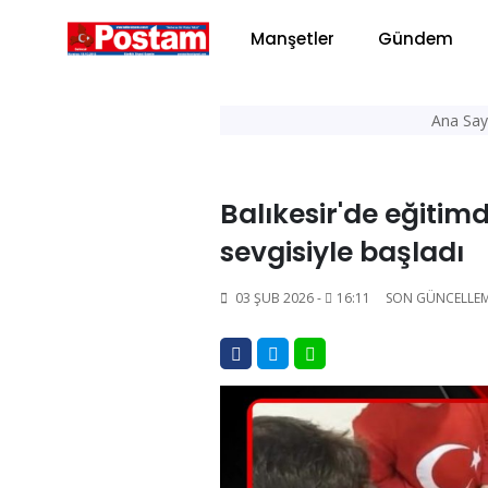
Manşetler
Gündem
Ana Say
Balıkesir'de eğitim
sevgisiyle başladı
03 ŞUB 2026 -
16:11
SON GÜNCELLE