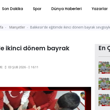
Son Dakika
Spor
Dünya Haberleri
Yazarlar
fa
Manşetler
Balıkesir'de eğitimde ikinci dönem bayrak sevgisiyl
de ikinci dönem bayrak
En 
ME:
03 ŞUB 2026 -
16:11