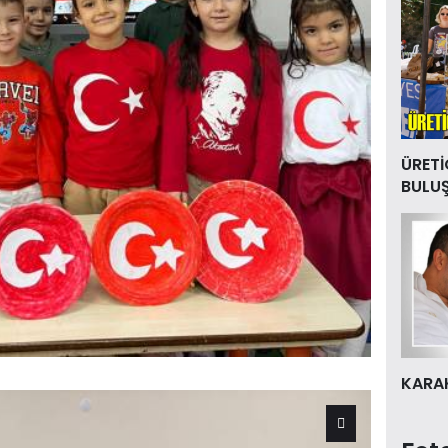
ÜRETİ
BULU
KARAK