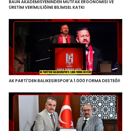
BAÜN AKADEMİSYENİNDEN MUTFAK ERGONOMİSİ VE
ÜRETİM VERİMLİLİĞİNE BİLİMSEL KATKI
AK PARTİ'DEN BALIKESİRSPOR'A 1.000 FORMA DESTEĞİ!