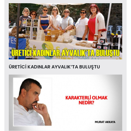
ÜRETİCİ KADINLAR AYVALIK’TA BULUŞTU