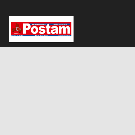
Adres:
Eski Kuyumcular Mh. Çankaya Sok. N0:8/1
BALIKESİR KARESİ/BALIKESİR
Telefon:
0266 249 69 89 - 05532365555
e-mail:
postabalikesir@gmail.com
Kurumsal
Gizlilik Sözleşmesi