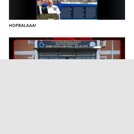
HOPBALAAA!
BASKİ, TIP FAKÜLTESİ ÖĞRENCİLERİNİ İÇME SUYU
ARITMA TESİSİNDE AĞIRLADI