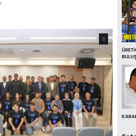
r.
ÜRETİ
BULU
KARAK