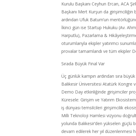
Kurulu Başkanı Ceyhun Ercan, ACA Şir
Başkanı Mert Kurşun da girişimciliğin 
ardından Ufuk Batum’un mentörlüğünde gi
İkinci gün ise Startup Hukuku (Av. Ahm
Harputlu), Pazarlama & Hikâyeleştirm
oturumlarıyla ekipler yatırımcı sunuml
provalar tamamlandı ve tüm ekipler D
Sırada Büyük Final Var
Üç günlük kampın ardından sıra büyük 
Balıkesir Üniversitesi Atatürk Kongre
Demo Day etkinliğinde girişimciler proj
Küresele: Girişim ve Yatırım Ekosistemin
iş dünyası temsilcileri girişimcilik eko
Milli Teknoloji Hamlesi vizyonu doğrult
yolunda Balıkesir’den yükselen güçlü bi
devam edilerek her yıl düzenlenmesi hed