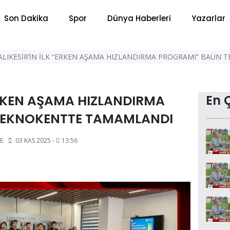
Son Dakika
Spor
Dünya Haberleri
Yazarlar
ALIKESİR’İN İLK “ERKEN AŞAMA HIZLANDIRMA PROGRAMI” BAÜN
“ERKEN AŞAMA HIZLANDIRMA
En 
TEKNOKENTTE TAMAMLANDI
E:
03 KAS 2025 -
13:56