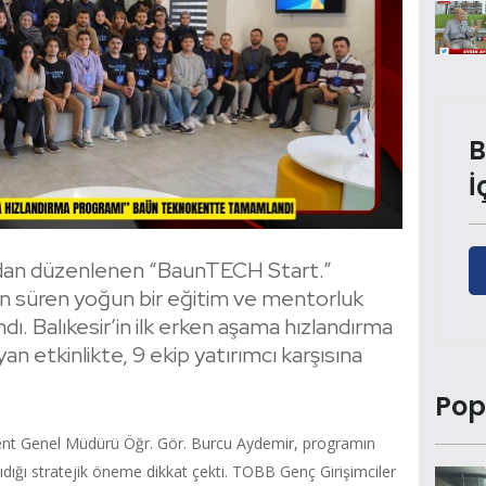
B
İ
ndan düzenlenen “BaunTECH Start.”
n süren yoğun bir eğitim ve mentorluk
. Balıkesir’in ilk erken aşama hızlandırma
an etkinlikte, 9 ekip yatırımcı karşısına
Pop
kent Genel Müdürü Öğr. Gör. Burcu Aydemir, programın
aşıdığı stratejik öneme dikkat çekti. TOBB Genç Girişimciler