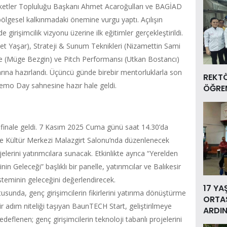
ketler Topluluğu Başkanı Ahmet Acaroğulları ve BAGİAD
bölgesel kalkınmadaki önemine vurgu yaptı. Açılışın
rişimcilik vizyonu üzerine ilk eğitimler gerçekleştirildi.
et Yaşar), Strateji & Sunum Teknikleri (Nizamettin Sami
e (Müge Bezgin) ve Pitch Performansı (Utkan Bostancı)
arına hazırlandı. Üçüncü günde birebir mentorluklarla son
REKT
emo Day sahnesine hazır hale geldi.
ÖĞREN
finale geldi. 7 Kasım 2025 Cuma günü saat 14.30’da
 ve Kültür Merkezi Malazgirt Salonu’nda düzenlenecek
elerini yatırımcılara sunacak. Etkinlikte ayrıca “Yerelden
in Geleceği” başlıklı bir panelle, yatırımcılar ve Balıkesir
sisteminin geleceğini değerlendirecek.
17 YA
usunda, genç girişimcilerin fikirlerini yatırıma dönüştürme
ORTAS
r adım niteliği taşıyan BaunTECH Start, geliştirilmeye
ARDIN
eflenen; genç girişimcilerin teknoloji tabanlı projelerini