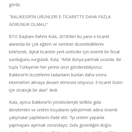
gördü.
"BALIKESİR’İN ÜRÜNLERİ E-TİCARETTE DAHA FAZLA
GÖRÜNÜR OLMALI"
BTO Başkanı Rahmi Kula, 2018’den bu yana e-ticaret
alanında bir çok eğitim ve seminer düzenlediklerini
belirterek, dijital ticaretin yerli üreticiler için önemli bir fırsat
sunduğunu vurguladı. Kula, “Artık dünya parmak ucunda. Bir
tuşla Türkiye’nin her yerine ürün gönderebiliyoruz.
Balıkesir’in lezzetlerini tadanların bunları daha sonra
internetten almaya devam etmesini istiyoruz. E-ticaret bizim
için stratejik bir alan” dedi.
Kula, ayrıca Balıkesir’in yöneticileriyle birlikte gıda
denetimleri ve üretim koşullarını iyileştirmek adına önemli
çalışmalar yaptıklarını ifade etti. “İyi üretim yapanla
yapmayanı ayırmak zorundayız. Gıda güvenliğini doğru