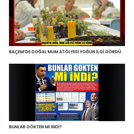
BAÇEM’DE DOĞAL MUM ATÖLYESİ YOĞUN İLGİ GÖRDÜ
BUNLAR GÖKTEN Mİ İNDİ?