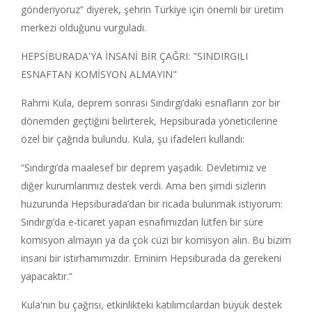
gönderiyoruz” diyerek, şehrin Türkiye için önemli bir üretim
merkezi olduğunu vurguladı.
HEPSİBURADA'YA İNSANİ BİR ÇAĞRI: "SINDIRGILI
ESNAFTAN KOMİSYON ALMAYIN"
Rahmi Kula, deprem sonrası Sındırgı’daki esnafların zor bir
dönemden geçtiğini belirterek, Hepsiburada yöneticilerine
özel bir çağrıda bulundu. Kula, şu ifadeleri kullandı:
“Sındırgı’da maalesef bir deprem yaşadık. Devletimiz ve
diğer kurumlarımız destek verdi. Ama ben şimdi sizlerin
huzurunda Hepsiburada’dan bir ricada bulunmak istiyorum:
Sındırgı’da e-ticaret yapan esnafımızdan lütfen bir süre
komisyon almayın ya da çok cüzi bir komisyon alın. Bu bizim
insani bir istirhamımızdır. Eminim Hepsiburada da gerekeni
yapacaktır.”
Kula'nın bu çağrısı, etkinlikteki katılımcılardan büyük destek