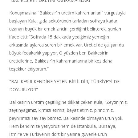
"BALIKESİR’İN ÜRETİM KAHRAMANLARI"
Konuşmasına "Balıkesir’in üretim kahramanları" vurgusuyla
başlayan Kula, gıda sektörünün tarladan sofraya kadar
uzanan büyük bir emek zinciri içerdiğini belirterek, şunları
ifade etti: “Sofrada 15 dakikada yediğimiz yemeğin
arkasında aylarca süren bir emek var. Üretici de çalışan da
büyük fedakarlık yapıyor. O yüzden ben Balıkesir’in
üreticilerine, Balıkesir’in kahramanlarına bir kez daha
teşekkür ediyorum.”
"BALIKESİR KENDİNE YETEN BİR İLDİR, TÜRKİYE’Yİ DE
DOYURUYOR"
Balıkesir’in üretim çeşitliliğine dikkat çeken Kula, “Zeytinimiz,
zeytinyağımız, kırmızı etimiz, beyaz etimiz, pirincimiz,
peynirimizi say say bitmez. Balıkesir’de olmayan ürün yok.
Hem kendimize yetiyoruz hem de İstanbul’a, Bursa’ya,
İzmir’e ve Türkiye’nin dört bir yanına güvenle ürün